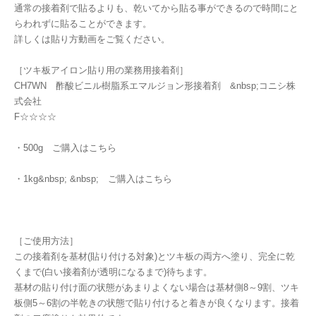
通常の接着剤で貼るよりも、乾いてから貼る事ができるので時間にと
らわれずに貼ることができます。
詳しくは貼り方動画をご覧ください。
［ツキ板アイロン貼り用の業務用接着剤］
CH7WN 酢酸ビニル樹脂系エマルジョン形接着剤 &nbsp;コニシ株
式会社
F☆☆☆☆
・500g ご購入はこちら
・1kg&nbsp; &nbsp; ご購入はこちら
［ご使用方法］
この接着剤を基材(貼り付ける対象)とツキ板の両方へ塗り、完全に乾
くまで(白い接着剤が透明になるまで)待ちます。
基材の貼り付け面の状態があまりよくない場合は基材側8～9割、ツキ
板側5～6割の半乾きの状態で貼り付けると着きが良くなります。接着