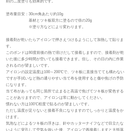
剤の二度塗りも効果的です。
塗布量目安：30cm角あたり約10g
基材とツキ板双方に塗るので倍の20g
※塗り方などにより変わります。
接着剤が乾いたらアイロンで押さえつけるようにして加熱して貼りま
す。
このボンドは80度前後の熱で溶けだして接着しますので、接着剤が乾
いた後に多少時間が空いても接着できます。但し、その日の内に作業
されるのが望ましいです。
アイロンの設定温度は100～200℃で、ツキ板に直接当てても構わない
ですが手拭いなど熱の通りやすい当て布を使用すると傷や焦げの予防
になります。
当て布があっても同じ箇所で止まると高温で焦げてツキ板が変色する
ことがありますので、アイロンは常に動かしてください。
慣れない方は100℃程度で貼るのが望ましいです。
ただし温度が足りないと接着不良になりますのでしっかりと温度をか
けます。
気泡などによるツキ板の浮きは、針やカッターナイフなどで目立たな
いように穿孔して空気を抜いた後、アイロンで再接着しますと大抵落