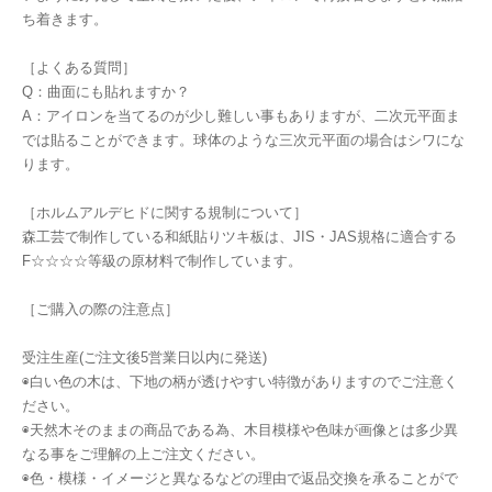
ち着きます。
［よくある質問］
Q：曲面にも貼れますか？
A：アイロンを当てるのが少し難しい事もありますが、二次元平面ま
では貼ることができます。球体のような三次元平面の場合はシワにな
ります。
［ホルムアルデヒドに関する規制について］
森工芸で制作している和紙貼りツキ板は、JIS・JAS規格に適合する
F☆☆☆☆等級の原材料で制作しています。
［ご購入の際の注意点］
受注生産(ご注文後5営業日以内に発送)
◉白い色の木は、下地の柄が透けやすい特徴がありますのでご注意く
ださい。
◉天然木そのままの商品である為、木目模様や色味が画像とは多少異
なる事をご理解の上ご注文ください。
◉色・模様・イメージと異なるなどの理由で返品交換を承ることがで