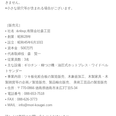
きません。
◉小さな節穴等が含まれる場合がございます。
［販売元］
• 社名 :&nbsp;有限会社森工芸
• 創業 : 昭和28年
• 設立 : 昭和45年6月10日
• 資本金 : 500万円
• 代表取締役 : 森 賢一
• 従業員数 : 3名
• 主な設備 : ギロチン・糊つけ機・油圧式ホットプレス・ワイドベル
トサンダー
• 事業内容 : ツキ板化粧合板の製造販売、木象嵌加工、木製家具・木
製雑貨等の企画／製造販売、製品輸出販売、 美術工芸品の製造販売
• 住所 : 〒770-0866 徳島県徳島市末広3丁目5-34
• 電話番号 : 088-653-7518
• FAX : 088-626-3773
• MAIL :
info@mori-kougei.com