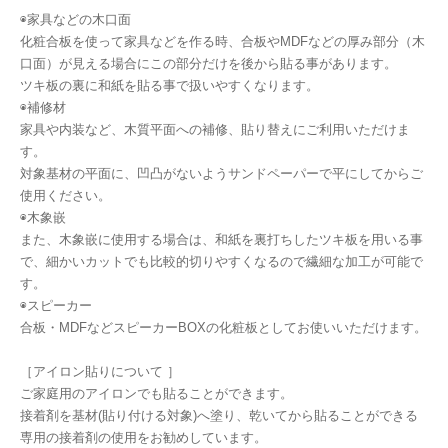
◉家具などの木口面
化粧合板を使って家具などを作る時、合板やMDFなどの厚み部分（木
口面）が見える場合にこの部分だけを後から貼る事があります。
ツキ板の裏に和紙を貼る事で扱いやすくなります。
◉補修材
家具や内装など、木質平面への補修、貼り替えにご利用いただけま
す。
対象基材の平面に、凹凸がないようサンドペーパーで平にしてからご
使用ください。
◉木象嵌
また、木象嵌に使用する場合は、和紙を裏打ちしたツキ板を用いる事
で、細かいカットでも比較的切りやすくなるので繊細な加工が可能で
す。
◉スピーカー
合板・MDFなどスピーカーBOXの化粧板としてお使いいただけます。
［アイロン貼りについて ］
ご家庭用のアイロンでも貼ることができます。
接着剤を基材(貼り付ける対象)へ塗り、乾いてから貼ることができる
専用の接着剤の使用をお勧めしています。