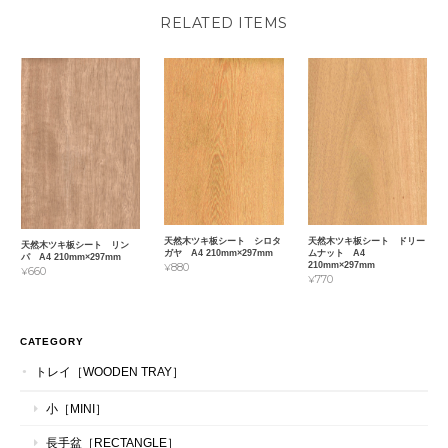
RELATED ITEMS
天然木ツキ板シート シロタ
天然木ツキ板シート ドリー
天然木ツキ板シート リン
ガヤ A4 210mm×297mm
ムナット A4
パ A4 210mm×297mm
210mm×297mm
¥880
¥660
¥770
CATEGORY
トレイ［WOODEN TRAY］
小［MINI］
長手盆［RECTANGLE］