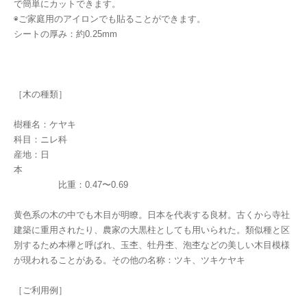
で簡単にカットできます。
◉ご家庭用のアイロンでも貼ることができます。
シートの厚み：約0.25mm
［木の種類］
樹種名：ケヤキ
科目：ニレ科
産地：日
本
比重：0.47〜0.69
黄色系の木の中でも木目が明瞭。日本を代表する良材。古くから寺社
建築に重用されたり、農家の大黒柱としても用いられた。類似種と区
別するため本欅と呼ばれ、玉杢、牡丹杢、泡杢などの美しい木目模様
が現われることがある。その他の名称：ツキ、ツキケヤキ
［ご利用例］