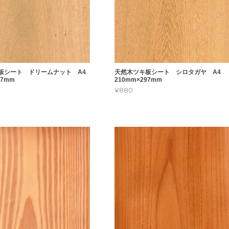
板シート ドリームナット A4
天然木ツキ板シート シロタガヤ A4
97mm
210mm×297mm
¥880