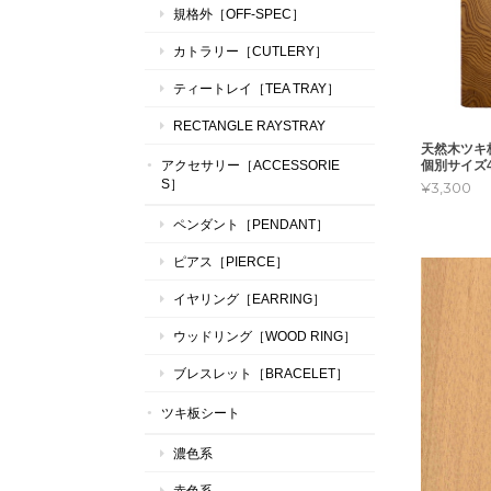
規格外［OFF-SPEC］
カトラリー［CUTLERY］
ティートレイ［TEA TRAY］
RECTANGLE RAYSTRAY
天然木ツ
個別サイズ4
アクセサリー［ACCESSORIE
S］
¥3,300
ペンダント［PENDANT］
ピアス［PIERCE］
イヤリング［EARRING］
ウッドリング［WOOD RING］
ブレスレット［BRACELET］
ツキ板シート
濃色系
赤色系