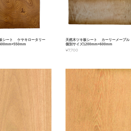
キ板シート ケヤキロータリー
天然木ツキ板シート カーリーメープ
00mm×550mm
個別サイズ1200mm×600mm
¥7,700