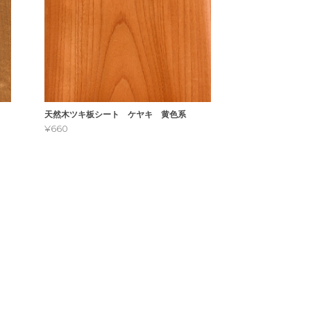
天然木ツキ板シート ケヤキ 黄色系
¥660