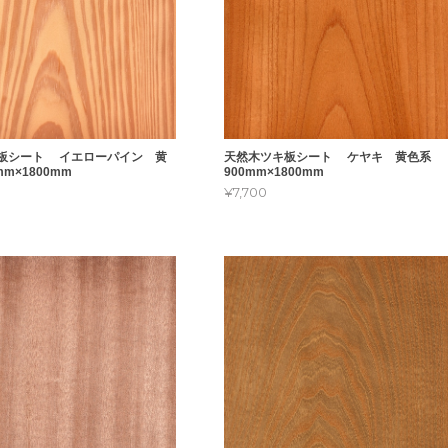
板シート イエローパイン 黄
天然木ツキ板シート ケヤキ 黄色系
m×1800mm
900mm×1800mm
¥7,700