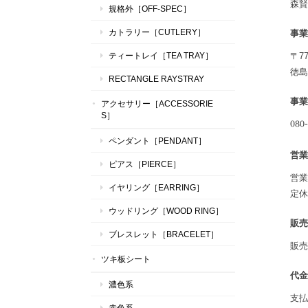
森賢
規格外［OFF-SPEC］
カトラリー［CUTLERY］
事業
ティートレイ［TEA TRAY］
〒77
徳島
RECTANGLE RAYSTRAY
事業
アクセサリー［ACCESSORIE
S］
ペンダント［PENDANT］
営業
ピアス［PIERCE］
営業
イヤリング［EARRING］
定休
ウッドリング［WOOD RING］
販売
ブレスレット［BRACELET］
販売
ツキ板シート
代金
濃色系
支払
赤色系