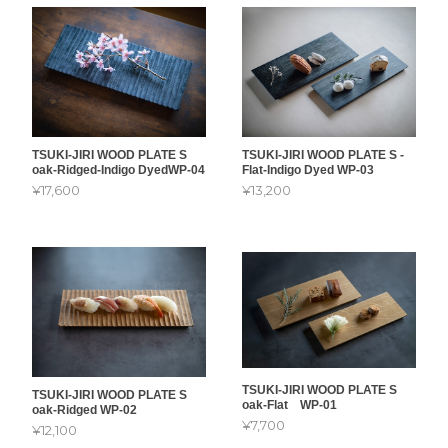
TSUKI-JIRI WOOD PLATE S
TSUKI-JIRI WOOD PLATE S -
oak-Ridged-Indigo DyedWP-04
Flat-Indigo Dyed WP-03
¥17,600
¥13,200
TSUKI-JIRI WOOD PLATE S
TSUKI-JIRI WOOD PLATE S
oak-Flat WP-01
oak-Ridged WP-02
¥7,700
¥12,100