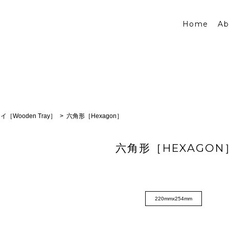
Home
Ab
イ［Wooden Tray］
六角形［Hexagon］
六角形［HEXAGON
220mmx254mm