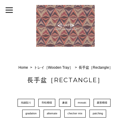
Home
トレイ［Wooden Tray］
長手盆［Rectangle］
長手盆［RECTANGLE］
光線貼り
市松模様
象嵌
mosaic
菱形模様
gradation
altemate
checker mix
patching