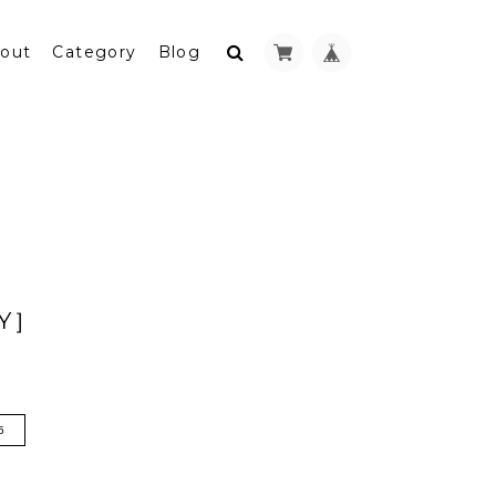
out
Category
Blog
Y］
5