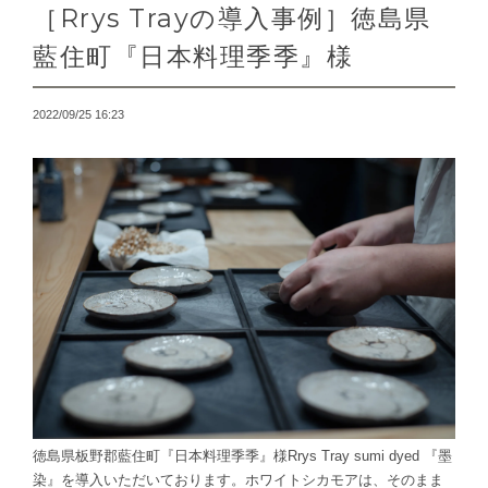
［Rrys Trayの導入事例］徳島県
藍住町『日本料理季季』様
2022/09/25 16:23
徳島県板野郡藍住町『日本料理季季』様Rrys Tray sumi dyed 『墨
染』を導入いただいております。ホワイトシカモアは、そのまま