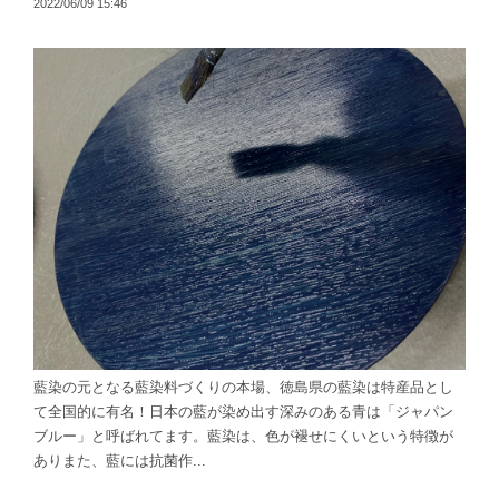
2022/06/09 15:46
藍染の元となる藍染料づくりの本場、徳島県の藍染は特産品とし
て全国的に有名！日本の藍が染め出す深みのある青は「ジャパン
ブルー」と呼ばれてます。藍染は、色が褪せにくいという特徴が
ありまた、藍には抗菌作...