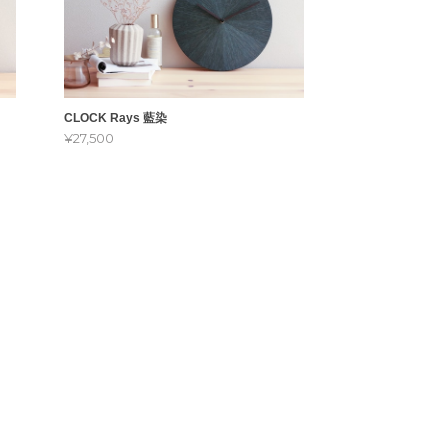
CLOCK Rays 藍染
¥27,500