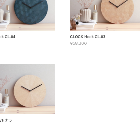
k CL-04
CLOCK Hoek CL-03
¥58,300
ys ナラ