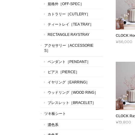
規格外［OFF-SPEC］
カトラリー［CUTLERY］
ティートレイ［TEA TRAY］
RECTANGLE RAYSTRAY
CLOCK Hoe
¥66,000
アクセサリー［ACCESSORIE
S］
ペンダント［PENDANT］
ピアス［PIERCE］
イヤリング［EARRING］
ウッドリング［WOOD RING］
ブレスレット［BRACELET］
ツキ板シート
CLOCK Ra
¥19,800
濃色系
赤色系