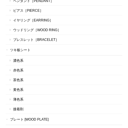
ペンダント［PENDANT］
ピアス［PIERCE］
イヤリング［EARRING］
ウッドリング［WOOD RING］
ブレスレット［BRACELET］
ツキ板シート
濃色系
赤色系
茶色系
黄色系
薄色系
接着剤
プレート [WOOD PLATE]