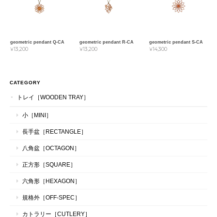
geometric pendant Q-CA
geometric pendant R-CA
geometric pendant S-CA
¥13,200
¥13,200
¥14,300
CATEGORY
トレイ［WOODEN TRAY］
小［MINI］
長手盆［RECTANGLE］
八角盆［OCTAGON］
正方形［SQUARE］
六角形［HEXAGON］
規格外［OFF-SPEC］
カトラリー［CUTLERY］