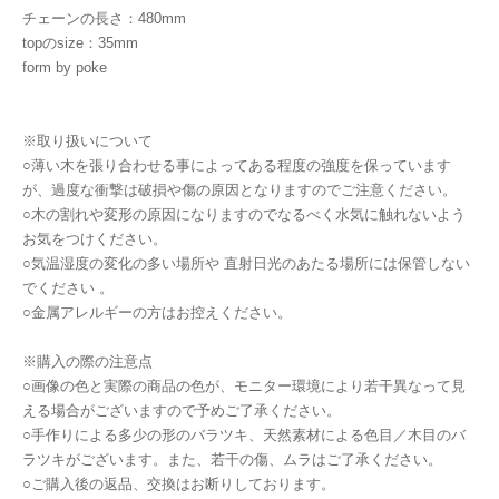
チェーンの長さ：480mm
topのsize：35mm
form by poke
※取り扱いについて
○薄い木を張り合わせる事によってある程度の強度を保っています
が、過度な衝撃は破損や傷の原因となりますのでご注意ください。
○木の割れや変形の原因になりますのでなるべく水気に触れないよう
お気をつけください。
○気温湿度の変化の多い場所や 直射日光のあたる場所には保管しない
でください 。
○金属アレルギーの方はお控えください。
※購入の際の注意点
○画像の色と実際の商品の色が、モニター環境により若干異なって見
える場合がございますので予めご了承ください。
○手作りによる多少の形のバラツキ、天然素材による色目／木目のバ
ラツキがございます。また、若干の傷、ムラはご了承ください。
○ご購入後の返品、交換はお断りしております。