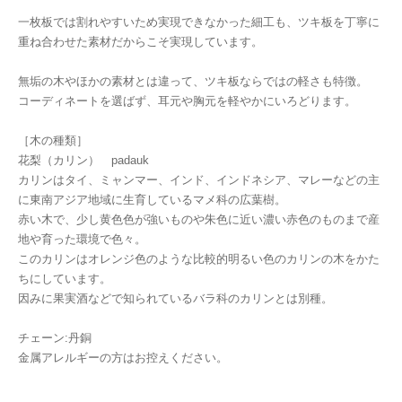
一枚板では割れやすいため実現できなかった細工も、ツキ板を丁寧に
重ね合わせた素材だからこそ実現しています。
無垢の木やほかの素材とは違って、ツキ板ならではの軽さも特徴。
コーディネートを選ばず、耳元や胸元を軽やかにいろどります。
［木の種類］
花梨（カリン） padauk
カリンはタイ、ミャンマー、インド、インドネシア、マレーなどの主
に東南アジア地域に生育しているマメ科の広葉樹。
赤い木で、少し黄色色が強いものや朱色に近い濃い赤色のものまで産
地や育った環境で色々。
このカリンはオレンジ色のような比較的明るい色のカリンの木をかた
ちにしています。
因みに果実酒などで知られているバラ科のカリンとは別種。
チェーン:丹銅
金属アレルギーの方はお控えください。