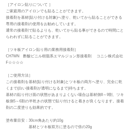
［アイロン貼りについて ］
ご家庭用のアイロンでも貼ることができます。
接着剤を基材(貼り付ける対象)へ塗り、乾いてから貼ることができる
専用の接着剤の使用をお勧めしています。
通常の接着剤で貼るよりも、乾いてから貼る事ができるので時間にと
らわれずに貼ることができます。
［ツキ板アイロン貼り用の業務用接着剤］
CH7WN 酢酸ビニル樹脂系エマルジョン形接着剤 コニシ株式会社
F☆☆☆☆
［ご使用方法］
この接着剤を基材(貼り付ける対象)とツキ板の両方へ塗り、完全に乾
くまで(白い接着剤が透明になるまで)待ちます。
基材の貼り付け面の状態があまりよくない場合は基材側8～9割、ツキ
板側5～6割の半乾きの状態で貼り付けると着きが良くなります。接着
剤の二度塗りも効果的です。
塗布量目安：30cm角あたり約10g
基材とツキ板双方に塗るので倍の20g