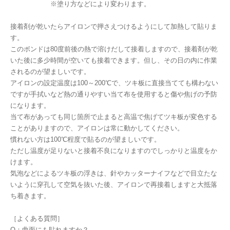
※塗り方などにより変わります。
接着剤が乾いたらアイロンで押さえつけるようにして加熱して貼りま
す。
このボンドは80度前後の熱で溶けだして接着しますので、接着剤が乾
いた後に多少時間が空いても接着できます。但し、その日の内に作業
されるのが望ましいです。
アイロンの設定温度は100～200℃で、ツキ板に直接当てても構わない
ですが手拭いなど熱の通りやすい当て布を使用すると傷や焦げの予防
になります。
当て布があっても同じ箇所で止まると高温で焦げてツキ板が変色する
ことがありますので、アイロンは常に動かしてください。
慣れない方は100℃程度で貼るのが望ましいです。
ただし温度が足りないと接着不良になりますのでしっかりと温度をか
けます。
気泡などによるツキ板の浮きは、針やカッターナイフなどで目立たな
いように穿孔して空気を抜いた後、アイロンで再接着しますと大抵落
ち着きます。
［よくある質問］
Q：曲面にも貼れますか？