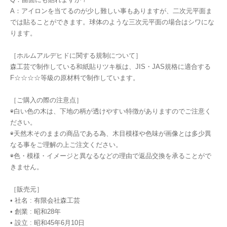
A：アイロンを当てるのが少し難しい事もありますが、二次元平面ま
では貼ることができます。球体のような三次元平面の場合はシワにな
ります。
［ホルムアルデヒドに関する規制について］
森工芸で制作している和紙貼りツキ板は、JIS・JAS規格に適合する
F☆☆☆☆等級の原材料で制作しています。
［ご購入の際の注意点］
◉白い色の木は、下地の柄が透けやすい特徴がありますのでご注意く
ださい。
◉天然木そのままの商品である為、木目模様や色味が画像とは多少異
なる事をご理解の上ご注文ください。
◉色・模様・イメージと異なるなどの理由で返品交換を承ることがで
きません。
［販売元］
• 社名 : 有限会社森工芸
• 創業 : 昭和28年
• 設立 : 昭和45年6月10日