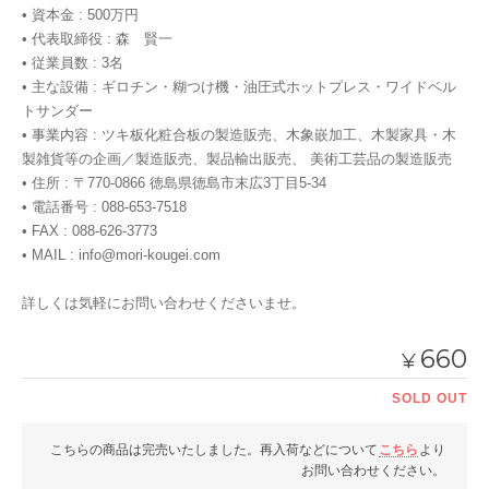
• 資本金 : 500万円
• 代表取締役 : 森 賢一
• 従業員数 : 3名
• 主な設備 : ギロチン・糊つけ機・油圧式ホットプレス・ワイドベル
トサンダー
• 事業内容 : ツキ板化粧合板の製造販売、木象嵌加工、木製家具・木
製雑貨等の企画／製造販売、製品輸出販売、 美術工芸品の製造販売
• 住所 : 〒770-0866 徳島県徳島市末広3丁目5-34
• 電話番号 : 088-653-7518
• FAX : 088-626-3773
• MAIL :
info@mori-kougei.com
詳しくは気軽にお問い合わせくださいませ。
660
¥
SOLD OUT
こちらの商品は完売いたしました。再入荷などについて
こちら
より
お問い合わせください。