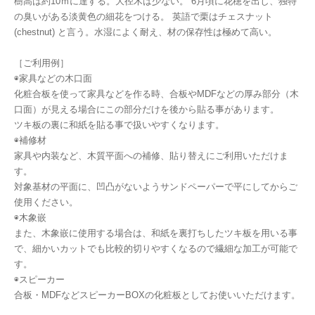
樹高は約10ｍに達する。大径木は少ない。 6月頃に花穂を出し、独特
の臭いがある淡黄色の細花をつける。 英語で栗はチェスナット
(chestnut) と言う。水湿によく耐え、材の保存性は極めて高い。
［ご利用例］
◉家具などの木口面
化粧合板を使って家具などを作る時、合板やMDFなどの厚み部分（木
口面）が見える場合にこの部分だけを後から貼る事があります。
ツキ板の裏に和紙を貼る事で扱いやすくなります。
◉補修材
家具や内装など、木質平面への補修、貼り替えにご利用いただけま
す。
対象基材の平面に、凹凸がないようサンドペーパーで平にしてからご
使用ください。
◉木象嵌
また、木象嵌に使用する場合は、和紙を裏打ちしたツキ板を用いる事
で、細かいカットでも比較的切りやすくなるので繊細な加工が可能で
す。
◉スピーカー
合板・MDFなどスピーカーBOXの化粧板としてお使いいただけます。