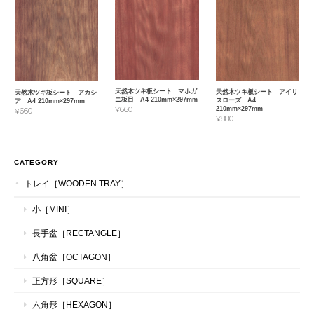
天然木ツキ板シート マホガ
天然木ツキ板シート アイリ
天然木ツキ板シート アカシ
ニ板目 A4 210mm×297mm
スローズ A4
ア A4 210mm×297mm
210mm×297mm
¥660
¥660
¥880
CATEGORY
トレイ［WOODEN TRAY］
小［MINI］
長手盆［RECTANGLE］
八角盆［OCTAGON］
正方形［SQUARE］
六角形［HEXAGON］