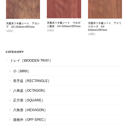
天然木ツキ板シート マホガ
天然木ツキ板シート アイリ
天然木ツキ板シート アカシ
ニ板目 A4 210mm×297mm
スローズ A4
ア A4 210mm×297mm
210mm×297mm
¥660
¥660
¥880
CATEGORY
トレイ［WOODEN TRAY］
小［MINI］
長手盆［RECTANGLE］
八角盆［OCTAGON］
正方形［SQUARE］
六角形［HEXAGON］
規格外［OFF-SPEC］