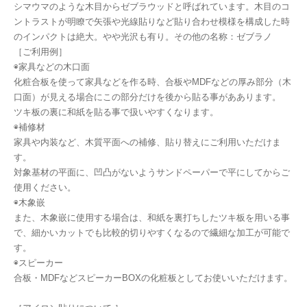
シマウマのような木目からゼブラウッドと呼ばれています。木目のコ
ントラストが明瞭で矢張や光線貼りなど貼り合わせ模様を構成した時
のインパクトは絶大。やや光沢も有り。その他の名称：ゼブラノ
［ご利用例］
◉家具などの木口面
化粧合板を使って家具などを作る時、合板やMDFなどの厚み部分（木
口面）が見える場合にこの部分だけを後から貼る事がああります。
ツキ板の裏に和紙を貼る事で扱いやすくなります。
◉補修材
家具や内装など、木質平面への補修、貼り替えにご利用いただけま
す。
対象基材の平面に、凹凸がないようサンドペーパーで平にしてからご
使用ください。
◉木象嵌
また、木象嵌に使用する場合は、和紙を裏打ちしたツキ板を用いる事
で、細かいカットでも比較的切りやすくなるので繊細な加工が可能で
す。
◉スピーカー
合板・MDFなどスピーカーBOXの化粧板としてお使いいただけます。