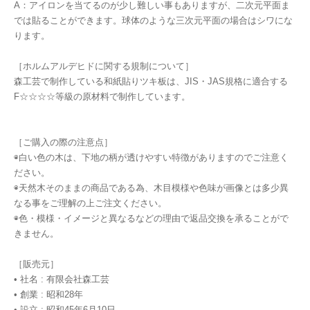
A：アイロンを当てるのが少し難しい事もありますが、二次元平面ま
では貼ることができます。球体のような三次元平面の場合はシワにな
ります。
［ホルムアルデヒドに関する規制について］
森工芸で制作している和紙貼りツキ板は、JIS・JAS規格に適合する
F☆☆☆☆等級の原材料で制作しています。
［ご購入の際の注意点］
◉白い色の木は、下地の柄が透けやすい特徴がありますのでご注意く
ださい。
◉天然木そのままの商品である為、木目模様や色味が画像とは多少異
なる事をご理解の上ご注文ください。
◉色・模様・イメージと異なるなどの理由で返品交換を承ることがで
きません。
［販売元］
• 社名 : 有限会社森工芸
• 創業 : 昭和28年
• 設立 : 昭和45年6月10日