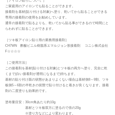
［アイロン貼りについて ］
ご家庭用のアイロンでも貼ることができます。
接着剤を基材(貼り付ける対象)へ塗り、乾いてから貼ることができる
専用の接着剤の使用をお勧めしています。
通常の接着剤で貼るよりも、乾いてから貼る事ができるので時間にと
らわれずに貼ることができます。
［ツキ板アイロン貼り用の業務用接着剤］
CH7WN 酢酸ビニル樹脂系エマルジョン形接着剤 コニシ株式会社
F☆☆☆☆
［ご使用方法］
この接着剤を基材(貼り付ける対象)とツキ板の両方へ塗り、完全に乾
くまで(白い接着剤が透明になるまで)待ちます。
基材の貼り付け面の状態があまりよくない場合は基材側8～9割、ツキ
板側5～6割の半乾きの状態で貼り付けると着きが良くなります。接着
剤の二度塗りも効果的です。
塗布量目安：30cm角あたり約10g
基材とツキ板双方に塗るので倍の20g
※塗り方などにより変わります。