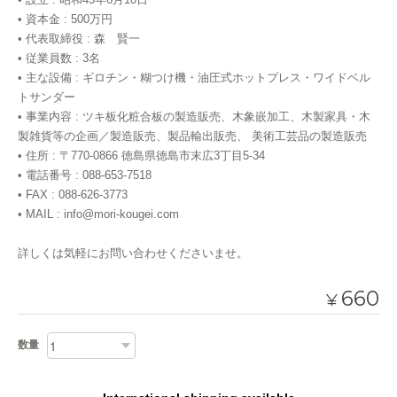
• 資本金 : 500万円
• 代表取締役 : 森 賢一
• 従業員数 : 3名
• 主な設備 : ギロチン・糊つけ機・油圧式ホットプレス・ワイドベル
トサンダー
• 事業内容 : ツキ板化粧合板の製造販売、木象嵌加工、木製家具・木
製雑貨等の企画／製造販売、製品輸出販売、 美術工芸品の製造販売
• 住所 : 〒770-0866 徳島県徳島市末広3丁目5-34
• 電話番号 : 088-653-7518
• FAX : 088-626-3773
• MAIL :
info@mori-kougei.com
詳しくは気軽にお問い合わせくださいませ。
660
¥
数量