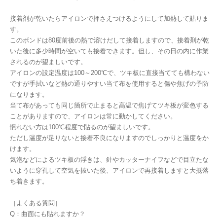
接着剤が乾いたらアイロンで押さえつけるようにして加熱して貼りま
す。
このボンドは80度前後の熱で溶けだして接着しますので、接着剤が乾
いた後に多少時間が空いても接着できます。但し、その日の内に作業
されるのが望ましいです。
アイロンの設定温度は100～200℃で、ツキ板に直接当てても構わない
ですが手拭いなど熱の通りやすい当て布を使用すると傷や焦げの予防
になります。
当て布があっても同じ箇所で止まると高温で焦げてツキ板が変色する
ことがありますので、アイロンは常に動かしてください。
慣れない方は100℃程度で貼るのが望ましいです。
ただし温度が足りないと接着不良になりますのでしっかりと温度をか
けます。
気泡などによるツキ板の浮きは、針やカッターナイフなどで目立たな
いように穿孔して空気を抜いた後、アイロンで再接着しますと大抵落
ち着きます。
［よくある質問］
Q：曲面にも貼れますか？