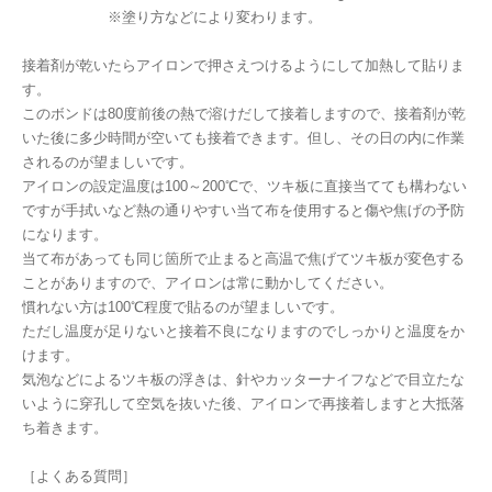
※塗り方などにより変わります。
接着剤が乾いたらアイロンで押さえつけるようにして加熱して貼りま
す。
このボンドは80度前後の熱で溶けだして接着しますので、接着剤が乾
いた後に多少時間が空いても接着できます。但し、その日の内に作業
されるのが望ましいです。
アイロンの設定温度は100～200℃で、ツキ板に直接当てても構わない
ですが手拭いなど熱の通りやすい当て布を使用すると傷や焦げの予防
になります。
当て布があっても同じ箇所で止まると高温で焦げてツキ板が変色する
ことがありますので、アイロンは常に動かしてください。
慣れない方は100℃程度で貼るのが望ましいです。
ただし温度が足りないと接着不良になりますのでしっかりと温度をか
けます。
気泡などによるツキ板の浮きは、針やカッターナイフなどで目立たな
いように穿孔して空気を抜いた後、アイロンで再接着しますと大抵落
ち着きます。
［よくある質問］