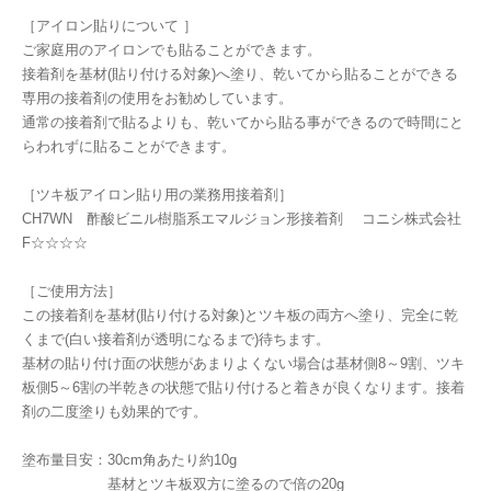
［アイロン貼りについて ］
ご家庭用のアイロンでも貼ることができます。
接着剤を基材(貼り付ける対象)へ塗り、乾いてから貼ることができる
専用の接着剤の使用をお勧めしています。
通常の接着剤で貼るよりも、乾いてから貼る事ができるので時間にと
らわれずに貼ることができます。
［ツキ板アイロン貼り用の業務用接着剤］
CH7WN 酢酸ビニル樹脂系エマルジョン形接着剤 コニシ株式会社
F☆☆☆☆
［ご使用方法］
この接着剤を基材(貼り付ける対象)とツキ板の両方へ塗り、完全に乾
くまで(白い接着剤が透明になるまで)待ちます。
基材の貼り付け面の状態があまりよくない場合は基材側8～9割、ツキ
板側5～6割の半乾きの状態で貼り付けると着きが良くなります。接着
剤の二度塗りも効果的です。
塗布量目安：30cm角あたり約10g
基材とツキ板双方に塗るので倍の20g