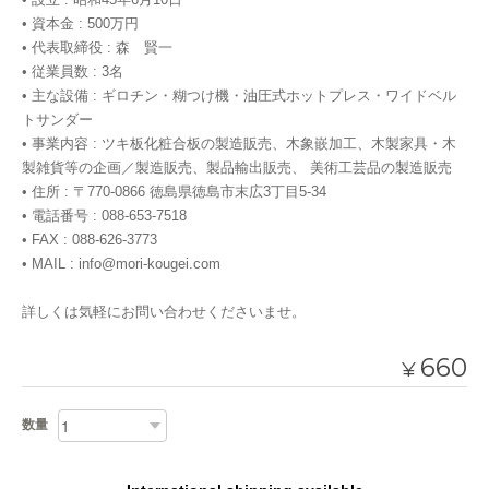
• 資本金 : 500万円
• 代表取締役 : 森 賢一
• 従業員数 : 3名
• 主な設備 : ギロチン・糊つけ機・油圧式ホットプレス・ワイドベル
トサンダー
• 事業内容 : ツキ板化粧合板の製造販売、木象嵌加工、木製家具・木
製雑貨等の企画／製造販売、製品輸出販売、 美術工芸品の製造販売
• 住所 : 〒770-0866 徳島県徳島市末広3丁目5-34
• 電話番号 : 088-653-7518
• FAX : 088-626-3773
• MAIL :
info@mori-kougei.com
詳しくは気軽にお問い合わせくださいませ。
660
¥
数量