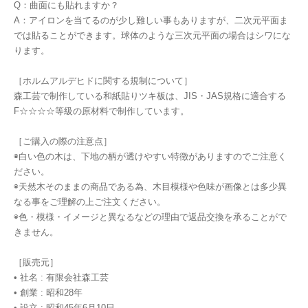
Q：曲面にも貼れますか？
A：アイロンを当てるのが少し難しい事もありますが、二次元平面ま
では貼ることができます。球体のような三次元平面の場合はシワにな
ります。
［ホルムアルデヒドに関する規制について］
森工芸で制作している和紙貼りツキ板は、JIS・JAS規格に適合する
F☆☆☆☆等級の原材料で制作しています。
［ご購入の際の注意点］
◉白い色の木は、下地の柄が透けやすい特徴がありますのでご注意く
ださい。
◉天然木そのままの商品である為、木目模様や色味が画像とは多少異
なる事をご理解の上ご注文ください。
◉色・模様・イメージと異なるなどの理由で返品交換を承ることがで
きません。
［販売元］
• 社名 : 有限会社森工芸
• 創業 : 昭和28年
• 設立 : 昭和45年6月10日