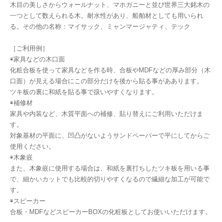
木目の美しさからウォールナット、マホガニーと並び世界三大銘木の
一つとして数えられる木。耐水性があり、船舶材としても用いられ
る。その他の名称：マイサック、ミャンマージャティ、テック
［ご利用例］
◉家具などの木口面
化粧合板を使って家具などを作る時、合板やMDFなどの厚み部分（木
口面）が見える場合にこの部分だけを後から貼る事がああります。
ツキ板の裏に和紙を貼る事で扱いやすくなります。
◉補修材
家具や内装など、木質平面への補修、貼り替えにご利用いただけま
す。
対象基材の平面に、凹凸がないようサンドペーパーで平にしてからご
使用ください。
◉木象嵌
また、木象嵌に使用する場合は、和紙を裏打ちしたツキ板を用いる事
で、細かいカットでも比較的切りやすくなるので繊細な加工が可能で
す。
◉スピーカー
合板・MDFなどスピーカーBOXの化粧板としてお使いいただけます。