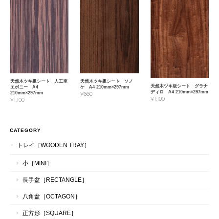
天然木ツキ板シート ソノ
天然木ツキ板シート 人工杢
天然木ツキ板シート グラナ
ケ A4 210mm×297mm
エボニー A4
ディロ A4 210mm×297mm
210mm×297mm
¥660
¥1,100
¥1,100
CATEGORY
トレイ［WOODEN TRAY］
小［MINI］
長手盆［RECTANGLE］
八角盆［OCTAGON］
正方形［SQUARE］