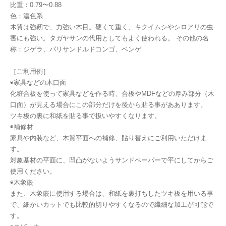
比重：0.79〜0.88
色：濃色系
木質は強靭で、力強い木目。硬くて重く、キクイムシやシロアリの虫
害にも強い。タガヤサンの代用としてもよく使われる。 その他の名
称：ジゲラ、パリサンドルドコンゴ、ベンゲ
［ご利用例］
◉家具などの木口面
化粧合板を使って家具などを作る時、合板やMDFなどの厚み部分（木
口面）が見える場合にこの部分だけを後から貼る事がああります。
ツキ板の裏に和紙を貼る事で扱いやすくなります。
◉補修材
家具や内装など、木質平面への補修、貼り替えにご利用いただけま
す。
対象基材の平面に、凹凸がないようサンドペーパーで平にしてからご
使用ください。
◉木象嵌
また、木象嵌に使用する場合は、和紙を裏打ちしたツキ板を用いる事
で、細かいカットでも比較的切りやすくなるので繊細な加工が可能で
す。