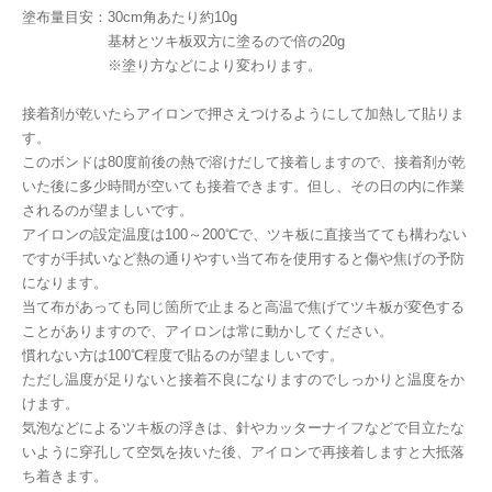
塗布量目安：30cm角あたり約10g
基材とツキ板双方に塗るので倍の20g
※塗り方などにより変わります。
接着剤が乾いたらアイロンで押さえつけるようにして加熱して貼りま
す。
このボンドは80度前後の熱で溶けだして接着しますので、接着剤が乾
いた後に多少時間が空いても接着できます。但し、その日の内に作業
されるのが望ましいです。
アイロンの設定温度は100～200℃で、ツキ板に直接当てても構わない
ですが手拭いなど熱の通りやすい当て布を使用すると傷や焦げの予防
になります。
当て布があっても同じ箇所で止まると高温で焦げてツキ板が変色する
ことがありますので、アイロンは常に動かしてください。
慣れない方は100℃程度で貼るのが望ましいです。
ただし温度が足りないと接着不良になりますのでしっかりと温度をか
けます。
気泡などによるツキ板の浮きは、針やカッターナイフなどで目立たな
いように穿孔して空気を抜いた後、アイロンで再接着しますと大抵落
ち着きます。