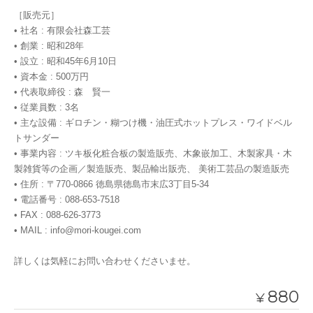
［販売元］
• 社名 : 有限会社森工芸
• 創業 : 昭和28年
• 設立 : 昭和45年6月10日
• 資本金 : 500万円
• 代表取締役 : 森 賢一
• 従業員数 : 3名
• 主な設備 : ギロチン・糊つけ機・油圧式ホットプレス・ワイドベル
トサンダー
• 事業内容 : ツキ板化粧合板の製造販売、木象嵌加工、木製家具・木
製雑貨等の企画／製造販売、製品輸出販売、 美術工芸品の製造販売
• 住所 : 〒770-0866 徳島県徳島市末広3丁目5-34
• 電話番号 : 088-653-7518
• FAX : 088-626-3773
• MAIL :
info@mori-kougei.com
詳しくは気軽にお問い合わせくださいませ。
880
¥