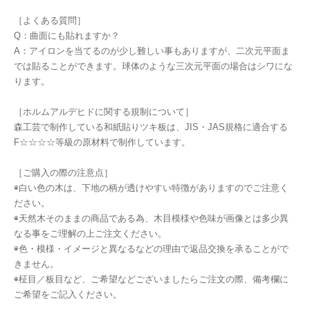
［よくある質問］
Q：曲面にも貼れますか？
A：アイロンを当てるのが少し難しい事もありますが、二次元平面ま
では貼ることができます。球体のような三次元平面の場合はシワにな
ります。
［ホルムアルデヒドに関する規制について］
森工芸で制作している和紙貼りツキ板は、JIS・JAS規格に適合する
F☆☆☆☆等級の原材料で制作しています。
［ご購入の際の注意点］
◉白い色の木は、下地の柄が透けやすい特徴がありますのでご注意く
ださい。
◉天然木そのままの商品である為、木目模様や色味が画像とは多少異
なる事をご理解の上ご注文ください。
◉色・模様・イメージと異なるなどの理由で返品交換を承ることがで
きません。
◉柾目／板目など、ご希望などございましたらご注文の際、備考欄に
ご希望をご記入ください。