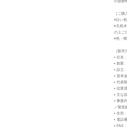
の原材
［ご購
◉白い
◉天然
の上ご
◉色・
［販売
• 社名
• 創業 
• 設立 
• 資本金
• 代表
• 従業員
• 主
• 事
／製造
• 住所 
• 電話番号
• FAX :