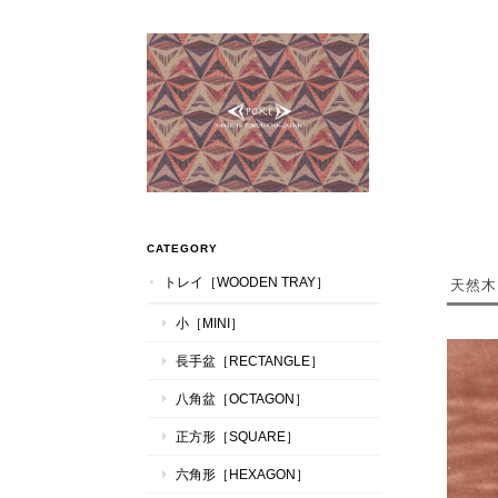
CATEGORY
トレイ［WOODEN TRAY］
天然木
小［MINI］
長手盆［RECTANGLE］
八角盆［OCTAGON］
正方形［SQUARE］
六角形［HEXAGON］