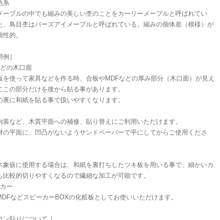
色系
メープルの中でも縮みの美しい杢のことをカーリーメープルと呼ばれてい
た、鳥目杢はバーズアイメープルと呼ばれている。縮みの個体差（模様）が
個性的。
用例］
などの木口面
板を使って家具などを作る時、合板やMDFなどの厚み部分（木口面）が見え
にこの部分だけを後から貼る事があります。
の裏に和紙を貼る事で扱いやすくなります。
内装など、木質平面への補修、貼り替えにご利用いただけます。
材の平面に、凹凸がないようサンドペーパーで平にしてからご使用くださ
木象嵌に使用する場合は、和紙を裏打ちしたツキ板を用いる事で、細かいカ
も比較的切りやすくなるので繊細な加工が可能です。
ーカー
MDFなどスピーカーBOXの化粧板としてお使いいただけます。
ロン貼りについて ］