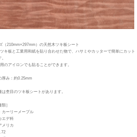
ズ（210mm×297mm）の天然木ツキ板シート
木ツキ板と工業用和紙を貼り合わせた物で、ハサミやカッターで簡単にカット
す。
庭用のアイロンでも貼ることができます。
厚み：約0.25mm
種は杢目のツキ板シートがあります。
種類］
：カーリーメープル
カエデ科
アメリカ
72