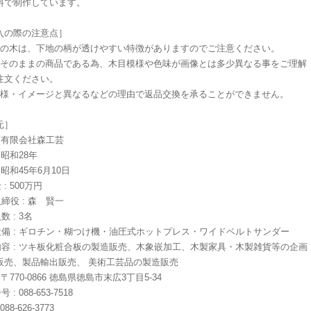
料で制作しています。
入の際の注意点］
色の木は、下地の柄が透けやすい特徴がありますのでご注意ください。
木そのままの商品である為、木目模様や色味が画像とは多少異なる事をご理解
注文ください。
模様・イメージと異なるなどの理由で返品交換を承ることができません。
元］
 : 有限会社森工芸
: 昭和28年
: 昭和45年6月10日
 : 500万円
取締役 : 森 賢一
数 : 3名
な設備 : ギロチン・糊つけ機・油圧式ホットプレス・ワイドベルトサンダー
業内容 : ツキ板化粧合板の製造販売、木象嵌加工、木製家具・木製雑貨等の企画
販売、製品輸出販売、 美術工芸品の製造販売
: 〒770-0866 徳島県徳島市末広3丁目5-34
 : 088-653-7518
 088-626-3773