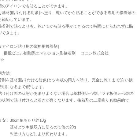
用のアイロンでも貼ることができます。
を基材(貼り付ける対象)へ塗り、乾いてから貼ることができる専用の接着剤の
お勧めしています。
接着剤で貼るよりも、乾いてから貼る事ができるので時間にとらわれずに貼
ができます。
板アイロン貼り用の業務用接着剤］
WN 酢酸ビニル樹脂系エマルジョン形接着剤 コニシ株式会社
☆☆
用方法］
着剤を基材(貼り付ける対象)とツキ板の両方へ塗り、完全に乾くまで(白い接
透明になるまで)待ちます。
貼り付け面の状態があまりよくない場合は基材側8～9割、ツキ板側5～6割の
の状態で貼り付けると着きが良くなります。接着剤の二度塗りも効果的で
安：30cm角あたり約10g
とツキ板双方に塗るので倍の20g
り方などにより変わります。