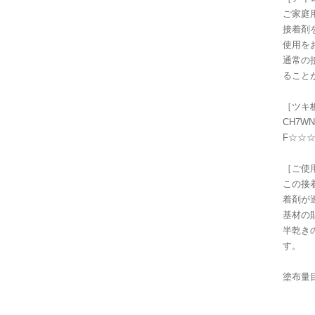
ご家庭
接着剤
使用を
通常の
ること
［ツキ
CH7
F☆☆
［ご使
この接
着剤が
基材の
半乾き
す。
塗布量目
基材
※塗