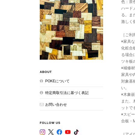
色：茶
ハード
る。ま
激しく
［ご利
◉家具
化粧合
る場合
ツキ板
◉補修材
ABOUT
家具や
対象基
POKEについて
い。
特定商取引法に基づく表記
◉木象嵌
また、
お問い合わせ
ットで
◉スピ
合板・
FOLLOW US
［アイ