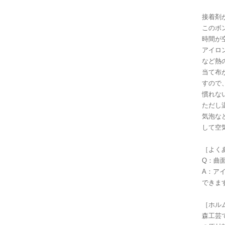
接着剤
このボ
時間が
アイロ
など熱
当て布
すので
慣れな
ただし
気泡な
して空
［よく
Q：曲
A：ア
できま
［ホル
森工芸