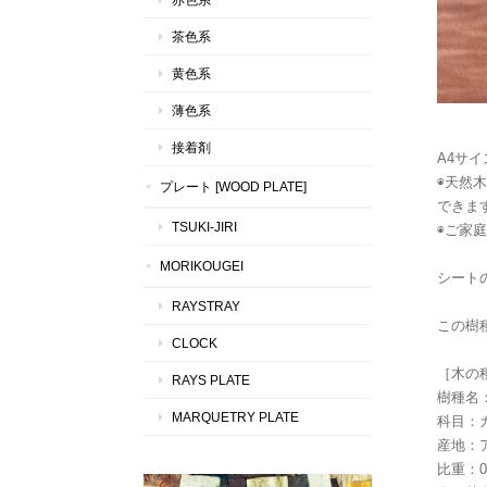
茶色系
黄色系
薄色系
接着剤
A4サイ
◉天然
プレート [WOOD PLATE]
できま
TSUKI-JIRI
◉ご家
MORIKOUGEI
シートの
RAYSTRAY
この樹
CLOCK
［木の
RAYS PLATE
樹種名
MARQUETRY PLATE
科目：
産地：
比重：0.