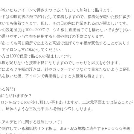
が乾いたらアイロンで押さえつけるようにして加熱して貼ります。
ンドは80度前後の熱で溶けだして接着しますので、接着剤が乾いた後に多少
空いても接着できます。但し、その日の内に作業されるのが望ましいです。
ンの設定温度は100～200℃で、ツキ板に直接当てても構わないですが手拭い
の通りやすい当て布を使用すると傷や焦げの予防になります。
があっても同じ箇所で止まると高温で焦げてツキ板が変色することがありま
、アイロンは常に動かしてください。
い方は100℃程度で貼るのが望ましいです。
温度が足りないと接着不良になりますのでしっかりと温度をかけます。
どによるツキ板の浮きは、針やカッターナイフなどで目立たないように穿孔
気を抜いた後、アイロンで再接着しますと大抵落ち着きます。
ある質問］
面にも貼れますか？
イロンを当てるのが少し難しい事もありますが、二次元平面までは貼ることが
す。球体のような三次元平面の場合はシワになります。
ムアルデヒドに関する規制について］
で制作している和紙貼りツキ板は、JIS・JAS規格に適合するF☆☆☆☆等級