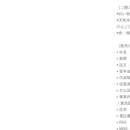
［ご購
◉白い
◉天然
の上ご
◉色・
［販売
• 社名
• 創業 
• 設立 
• 資本金
• 代表
• 従業員
• 主
• 事
／製造
• 住所 
• 電話番号
• FAX :
• MAIL 