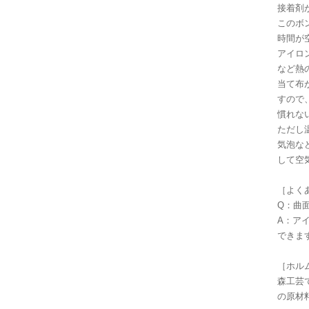
接着剤
このボ
時間が
アイロ
など熱
当て布
すので
慣れな
ただし
気泡な
して空
［よく
Q：曲
A：ア
できま
［ホル
森工芸
の原材