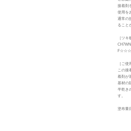
接着剤
使用を
通常の
ること
［ツキ
CH7
F☆☆
［ご使
この接
着剤が
基材の
半乾き
す。
塗布量目
基材
※塗