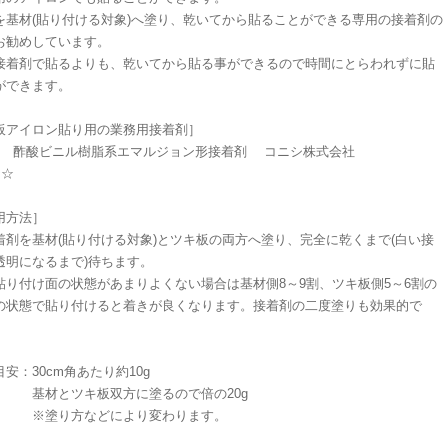
を基材(貼り付ける対象)へ塗り、乾いてから貼ることができる専用の接着剤の
お勧めしています。
接着剤で貼るよりも、乾いてから貼る事ができるので時間にとらわれずに貼
ができます。
板アイロン貼り用の業務用接着剤］
WN 酢酸ビニル樹脂系エマルジョン形接着剤 コニシ株式会社
☆☆
用方法］
着剤を基材(貼り付ける対象)とツキ板の両方へ塗り、完全に乾くまで(白い接
透明になるまで)待ちます。
貼り付け面の状態があまりよくない場合は基材側8～9割、ツキ板側5～6割の
の状態で貼り付けると着きが良くなります。接着剤の二度塗りも効果的で
安：30cm角あたり約10g
とツキ板双方に塗るので倍の20g
り方などにより変わります。