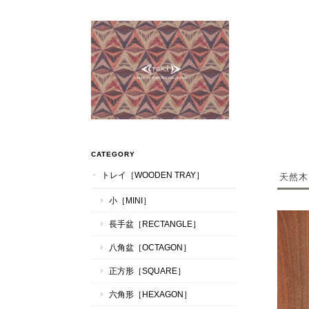
CATEGORY
トレイ［WOODEN TRAY］
天然木
小［MINI］
長手盆［RECTANGLE］
八角盆［OCTAGON］
正方形［SQUARE］
六角形［HEXAGON］