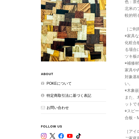
色：茶
北米の
較的明
［ご利
◉家具
化粧合
る場合
ツキ板
◉補修材
家具や
ABOUT
対象基
い。
POKEについて
◉木象嵌
特定商取引法に基づく表記
また、
ットで
お問い合わせ
◉スピ
合板・
FOLLOW US
［アイ
ご家庭