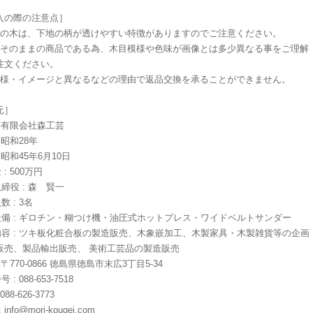
入の際の注意点］
色の木は、下地の柄が透けやすい特徴がありますのでご注意ください。
木そのままの商品である為、木目模様や色味が画像とは多少異なる事をご理解
注文ください。
模様・イメージと異なるなどの理由で返品交換を承ることができません。
元］
 : 有限会社森工芸
: 昭和28年
: 昭和45年6月10日
 : 500万円
取締役 : 森 賢一
数 : 3名
な設備 : ギロチン・糊つけ機・油圧式ホットプレス・ワイドベルトサンダー
業内容 : ツキ板化粧合板の製造販売、木象嵌加工、木製家具・木製雑貨等の企画
販売、製品輸出販売、 美術工芸品の製造販売
: 〒770-0866 徳島県徳島市末広3丁目5-34
 : 088-653-7518
 088-626-3773
:
info@mori-kougei.com