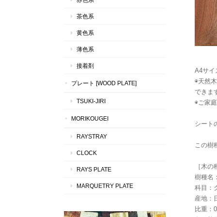
茶色系
黄色系
薄色系
接着剤
A4サイ
◉天然
プレート [WOOD PLATE]
できま
TSUKI-JIRI
◉ご家
MORIKOUGEI
シートの
RAYSTRAY
この樹
CLOCK
［木の
RAYS PLATE
樹種名
MARQUETRY PLATE
科目：
産地：
比重：0.