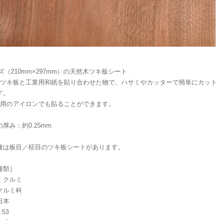
ズ（210mm×297mm）の天然木ツキ板シート
木ツキ板と工業用和紙を貼り合わせた物で、ハサミやカッターで簡単にカット
す。
庭用のアイロンでも貼ることができます。
厚み：約0.25mm
種は板目／柾目のツキ板シートがあります。
種類］
：クルミ
クルミ科
日本
53