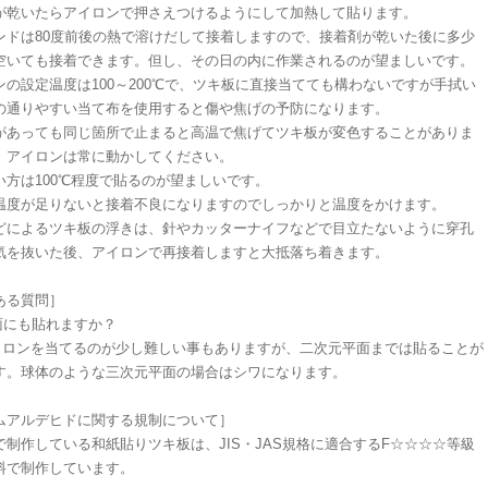
が乾いたらアイロンで押さえつけるようにして加熱して貼ります。
ンドは80度前後の熱で溶けだして接着しますので、接着剤が乾いた後に多少
空いても接着できます。但し、その日の内に作業されるのが望ましいです。
ンの設定温度は100～200℃で、ツキ板に直接当てても構わないですが手拭い
の通りやすい当て布を使用すると傷や焦げの予防になります。
があっても同じ箇所で止まると高温で焦げてツキ板が変色することがありま
、アイロンは常に動かしてください。
い方は100℃程度で貼るのが望ましいです。
温度が足りないと接着不良になりますのでしっかりと温度をかけます。
どによるツキ板の浮きは、針やカッターナイフなどで目立たないように穿孔
気を抜いた後、アイロンで再接着しますと大抵落ち着きます。
ある質問］
面にも貼れますか？
イロンを当てるのが少し難しい事もありますが、二次元平面までは貼ることが
す。球体のような三次元平面の場合はシワになります。
ムアルデヒドに関する規制について］
で制作している和紙貼りツキ板は、JIS・JAS規格に適合するF☆☆☆☆等級
料で制作しています。