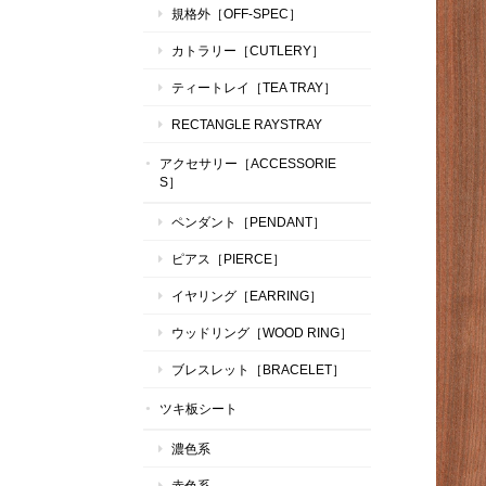
規格外［OFF-SPEC］
カトラリー［CUTLERY］
ティートレイ［TEA TRAY］
RECTANGLE RAYSTRAY
アクセサリー［ACCESSORIE
S］
ペンダント［PENDANT］
ピアス［PIERCE］
イヤリング［EARRING］
ウッドリング［WOOD RING］
ブレスレット［BRACELET］
ツキ板シート
濃色系
赤色系