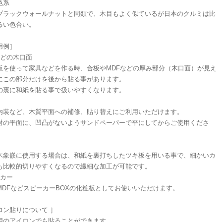
色系
ブラックウォールナットと同類で、木目もよく似ているが日本のクルミは比
るい色合い。
用例］
などの木口面
板を使って家具などを作る時、合板やMDFなどの厚み部分（木口面）が見え
にこの部分だけを後から貼る事があります。
の裏に和紙を貼る事で扱いやすくなります。
内装など、木質平面への補修、貼り替えにご利用いただけます。
材の平面に、凹凸がないようサンドペーパーで平にしてからご使用くださ
木象嵌に使用する場合は、和紙を裏打ちしたツキ板を用いる事で、細かいカ
も比較的切りやすくなるので繊細な加工が可能です。
ーカー
MDFなどスピーカーBOXの化粧板としてお使いいただけます。
ロン貼りについて ］
用のアイロンでも貼ることができます。