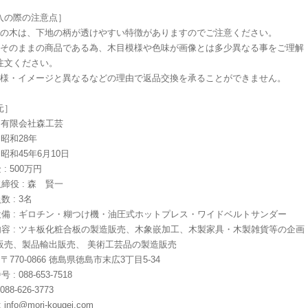
入の際の注意点］
色の木は、下地の柄が透けやすい特徴がありますのでご注意ください。
木そのままの商品である為、木目模様や色味が画像とは多少異なる事をご理解
注文ください。
模様・イメージと異なるなどの理由で返品交換を承ることができません。
元］
 : 有限会社森工芸
: 昭和28年
: 昭和45年6月10日
 : 500万円
取締役 : 森 賢一
数 : 3名
な設備 : ギロチン・糊つけ機・油圧式ホットプレス・ワイドベルトサンダー
業内容 : ツキ板化粧合板の製造販売、木象嵌加工、木製家具・木製雑貨等の企画
販売、製品輸出販売、 美術工芸品の製造販売
: 〒770-0866 徳島県徳島市末広3丁目5-34
 : 088-653-7518
 088-626-3773
:
info@mori-kougei.com