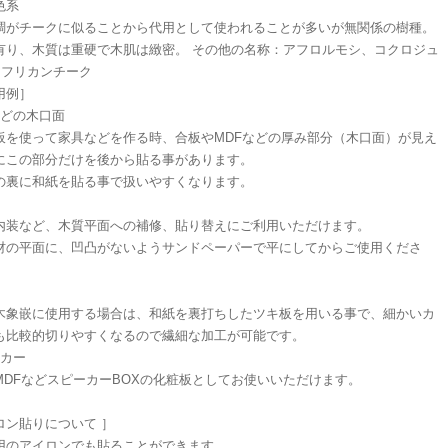
色系
調がチークに似ることから代用として使われることが多いが無関係の樹種。
有り、木質は重硬で木肌は緻密。 その他の名称：アフロルモシ、コクロジュ
アフリカンチーク
用例］
などの木口面
板を使って家具などを作る時、合板やMDFなどの厚み部分（木口面）が見え
にこの部分だけを後から貼る事があります。
の裏に和紙を貼る事で扱いやすくなります。
内装など、木質平面への補修、貼り替えにご利用いただけます。
材の平面に、凹凸がないようサンドペーパーで平にしてからご使用くださ
木象嵌に使用する場合は、和紙を裏打ちしたツキ板を用いる事で、細かいカ
も比較的切りやすくなるので繊細な加工が可能です。
ーカー
MDFなどスピーカーBOXの化粧板としてお使いいただけます。
ロン貼りについて ］
用のアイロンでも貼ることができます。