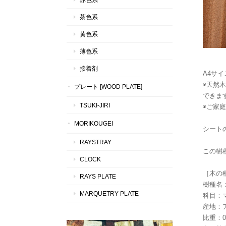
茶色系
黄色系
薄色系
接着剤
A4サイ
◉天然
プレート [WOOD PLATE]
できま
TSUKI-JIRI
◉ご家
MORIKOUGEI
シートの
RAYSTRAY
この樹
CLOCK
［木の
RAYS PLATE
樹種名
MARQUETRY PLATE
科目：
産地：
比重：0.