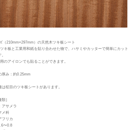
ズ（210mm×297mm）の天然木ツキ板シート
木ツキ板と工業用和紙を貼り合わせた物で、ハサミやカッターで簡単にカット
す。
庭用のアイロンでも貼ることができます。
厚み：約0.25mm
種は柾目のツキ板シートがあります。
種類］
：アサメラ
マメ科
アフリカ
6〜0.8