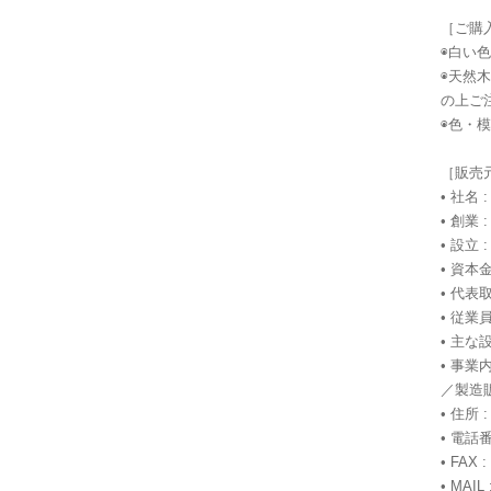
［ご購
◉白い
◉天然
の上ご
◉色・
［販売
• 社名
• 創業 
• 設立 
• 資本金
• 代表
• 従業員
• 主
• 事
／製造
• 住所 
• 電話番号
• FAX :
• MAIL 