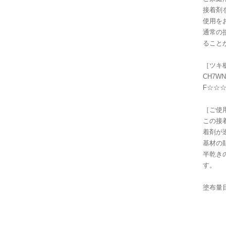
接着剤
使用を
通常の
ること
［ツキ
CH7
F☆☆
［ご使
この接
着剤が
基材の
半乾き
す。
塗布量目
基材
※塗