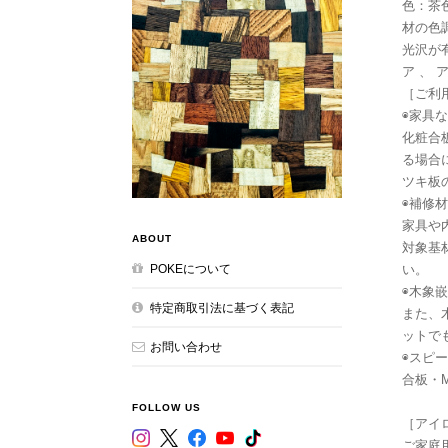
色：茶
材の色
光沢が
ア 、 
［ご利
◉家具
化粧合
る場合
ツキ板
◉補修材
家具や
ABOUT
対象基
い。
POKEについて
◉木象嵌
特定商取引法に基づく表記
また、
ットで
お問い合わせ
◉スピ
合板・
FOLLOW US
［アイ
ご家庭