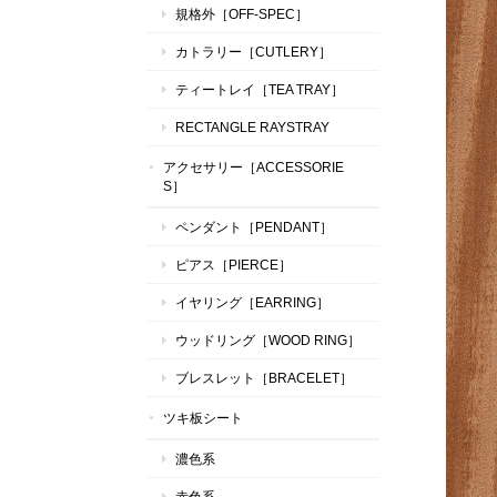
規格外［OFF-SPEC］
カトラリー［CUTLERY］
ティートレイ［TEA TRAY］
RECTANGLE RAYSTRAY
アクセサリー［ACCESSORIE
S］
ペンダント［PENDANT］
ピアス［PIERCE］
イヤリング［EARRING］
ウッドリング［WOOD RING］
ブレスレット［BRACELET］
ツキ板シート
濃色系
赤色系