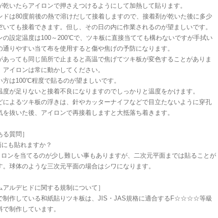
が乾いたらアイロンで押さえつけるようにして加熱して貼ります。
ンドは80度前後の熱で溶けだして接着しますので、接着剤が乾いた後に多少
空いても接着できます。但し、その日の内に作業されるのが望ましいです。
ンの設定温度は100～200℃で、ツキ板に直接当てても構わないですが手拭い
の通りやすい当て布を使用すると傷や焦げの予防になります。
があっても同じ箇所で止まると高温で焦げてツキ板が変色することがありま
、アイロンは常に動かしてください。
い方は100℃程度で貼るのが望ましいです。
温度が足りないと接着不良になりますのでしっかりと温度をかけます。
どによるツキ板の浮きは、針やカッターナイフなどで目立たないように穿孔
気を抜いた後、アイロンで再接着しますと大抵落ち着きます。
ある質問］
面にも貼れますか？
イロンを当てるのが少し難しい事もありますが、二次元平面までは貼ることが
す。球体のような三次元平面の場合はシワになります。
ムアルデヒドに関する規制について］
で制作している和紙貼りツキ板は、JIS・JAS規格に適合するF☆☆☆☆等級
料で制作しています。