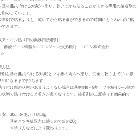
を基材(貼り付ける対象)へ塗り、乾いてから貼ることができる専用の接着剤の
お勧めしています。
接着剤で貼るよりも、乾いてから貼る事ができるので時間にとらわれずに貼
ができます。
板アイロン貼り用の業務用接着剤］
WN 酢酸ビニル樹脂系エマルジョン形接着剤 コニシ株式会社
☆☆
用方法］
着剤を基材(貼り付ける対象)とツキ板の両方へ塗り、完全に乾くまで(白い接
透明になるまで)待ちます。
貼り付け面の状態があまりよくない場合は基材側8～9割、ツキ板側5～6割の
の状態で貼り付けると着きが良くなります。接着剤の二度塗りも効果的で
安：30cm角あたり約10g
とツキ板双方に塗るので倍の20g
り方などにより変わります。