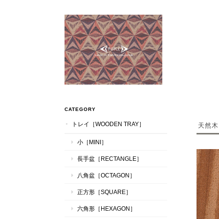
CATEGORY
トレイ［WOODEN TRAY］
天然木
小［MINI］
長手盆［RECTANGLE］
八角盆［OCTAGON］
正方形［SQUARE］
六角形［HEXAGON］