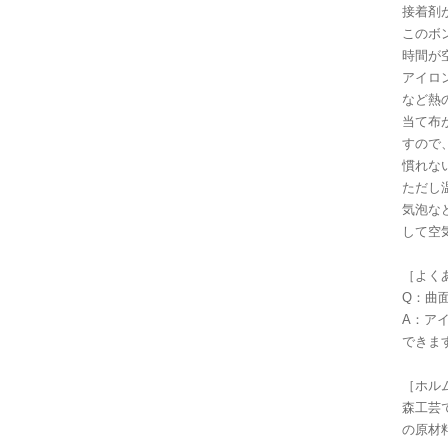
接着剤
このボ
時間が
アイロ
など熱
当て布
すので
慣れな
ただし
気泡な
して空
［よく
Q：曲
A：ア
できま
［ホル
森工芸
の原材