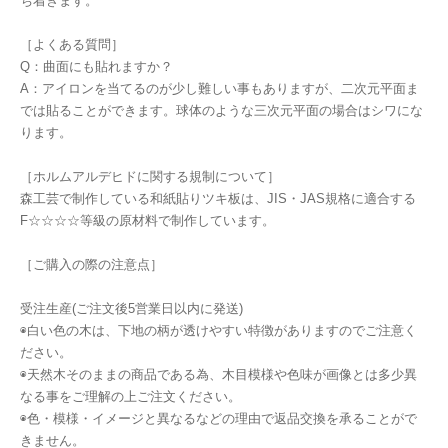
ち着きます。
［よくある質問］
Q：曲面にも貼れますか？
A：アイロンを当てるのが少し難しい事もありますが、二次元平面ま
では貼ることができます。球体のような三次元平面の場合はシワにな
ります。
［ホルムアルデヒドに関する規制について］
森工芸で制作している和紙貼りツキ板は、JIS・JAS規格に適合する
F☆☆☆☆等級の原材料で制作しています。
［ご購入の際の注意点］
受注生産(ご注文後5営業日以内に発送)
◉白い色の木は、下地の柄が透けやすい特徴がありますのでご注意く
ださい。
◉天然木そのままの商品である為、木目模様や色味が画像とは多少異
なる事をご理解の上ご注文ください。
◉色・模様・イメージと異なるなどの理由で返品交換を承ることがで
きません。