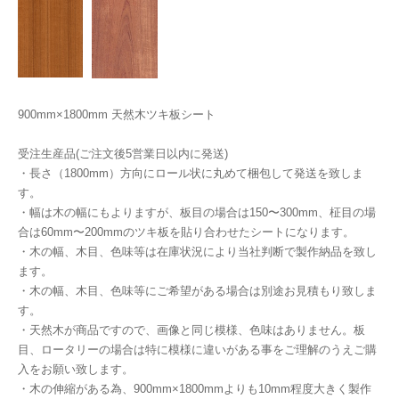
900mm×1800mm 天然木ツキ板シート
受注生産品(ご注文後5営業日以内に発送)
・長さ（1800mm）方向にロール状に丸めて梱包して発送を致しま
す。
・幅は木の幅にもよりますが、板目の場合は150〜300mm、柾目の場
合は60mm〜200mmのツキ板を貼り合わせたシートになります。
・木の幅、木目、色味等は在庫状況により当社判断で製作納品を致し
ます。
・木の幅、木目、色味等にご希望がある場合は別途お見積もり致しま
す。
・天然木が商品ですので、画像と同じ模様、色味はありません。板
目、ロータリーの場合は特に模様に違いがある事をご理解のうえご購
入をお願い致します。
・木の伸縮がある為、900mm×1800mmよりも10mm程度大きく製作