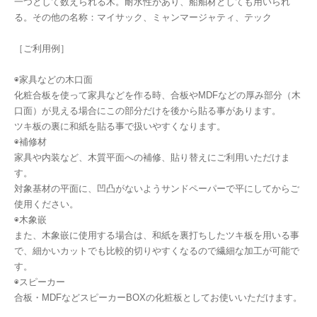
一つとして数えられる木。耐水性があり、船舶材としても用いられ
る。その他の名称：マイサック、ミャンマージャティ、テック
［ご利用例］
◉家具などの木口面
化粧合板を使って家具などを作る時、合板やMDFなどの厚み部分（木
口面）が見える場合にこの部分だけを後から貼る事があります。
ツキ板の裏に和紙を貼る事で扱いやすくなります。
◉補修材
家具や内装など、木質平面への補修、貼り替えにご利用いただけま
す。
対象基材の平面に、凹凸がないようサンドペーパーで平にしてからご
使用ください。
◉木象嵌
また、木象嵌に使用する場合は、和紙を裏打ちしたツキ板を用いる事
で、細かいカットでも比較的切りやすくなるので繊細な加工が可能で
す。
◉スピーカー
合板・MDFなどスピーカーBOXの化粧板としてお使いいただけます。