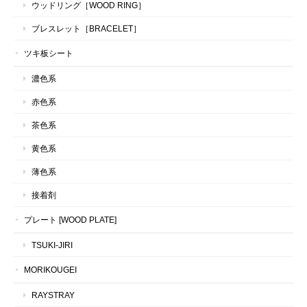
ウッドリング［WOOD RING］
ブレスレット［BRACELET］
ツキ板シート
濃色系
赤色系
茶色系
黄色系
薄色系
接着剤
プレート [WOOD PLATE]
TSUKI-JIRI
MORIKOUGEI
RAYSTRAY