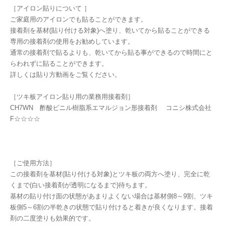
［アイロン貼りについて ］
ご家庭用のアイロンでも貼ることができます。
接着剤を基材(貼り付ける対象)へ塗り、乾いてから貼ることができる
専用の接着剤の使用をお勧めしています。
通常の接着剤で貼るよりも、乾いてから貼る事ができるので時間にと
らわれずに貼ることができます。
詳しくは貼り方動画をご覧ください。
［ツキ板アイロン貼り用の業務用接着剤］
CH7WN 酢酸ビニル樹脂系エマルジョン形接着剤 コニシ株式会社
F☆☆☆☆
［ご使用方法］
この接着剤を基材(貼り付ける対象)とツキ板の両方へ塗り、完全に乾
くまで(白い接着剤が透明になるまで)待ちます。
基材の貼り付け面の状態があまりよくない場合は基材側8～9割、ツキ
板側5～6割の半乾きの状態で貼り付けると着きが良くなります。接着
剤の二度塗りも効果的です。