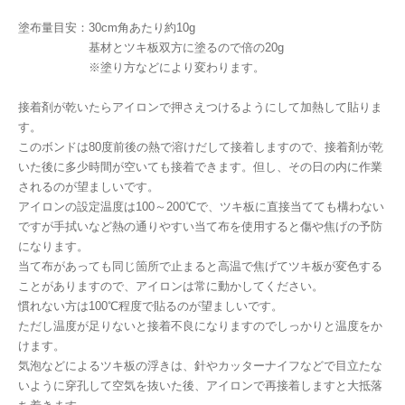
塗布量目安：30cm角あたり約10g
基材とツキ板双方に塗るので倍の20g
※塗り方などにより変わります。
接着剤が乾いたらアイロンで押さえつけるようにして加熱して貼りま
す。
このボンドは80度前後の熱で溶けだして接着しますので、接着剤が乾
いた後に多少時間が空いても接着できます。但し、その日の内に作業
されるのが望ましいです。
アイロンの設定温度は100～200℃で、ツキ板に直接当てても構わない
ですが手拭いなど熱の通りやすい当て布を使用すると傷や焦げの予防
になります。
当て布があっても同じ箇所で止まると高温で焦げてツキ板が変色する
ことがありますので、アイロンは常に動かしてください。
慣れない方は100℃程度で貼るのが望ましいです。
ただし温度が足りないと接着不良になりますのでしっかりと温度をか
けます。
気泡などによるツキ板の浮きは、針やカッターナイフなどで目立たな
いように穿孔して空気を抜いた後、アイロンで再接着しますと大抵落