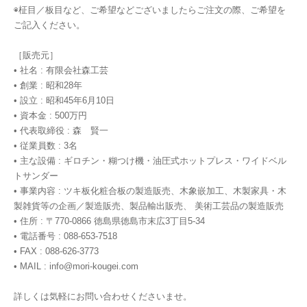
◉柾目／板目など、ご希望などございましたらご注文の際、ご希望を
ご記入ください。
［販売元］
• 社名 : 有限会社森工芸
• 創業 : 昭和28年
• 設立 : 昭和45年6月10日
• 資本金 : 500万円
• 代表取締役 : 森 賢一
• 従業員数 : 3名
• 主な設備 : ギロチン・糊つけ機・油圧式ホットプレス・ワイドベル
トサンダー
• 事業内容 : ツキ板化粧合板の製造販売、木象嵌加工、木製家具・木
製雑貨等の企画／製造販売、製品輸出販売、 美術工芸品の製造販売
• 住所 : 〒770-0866 徳島県徳島市末広3丁目5-34
• 電話番号 : 088-653-7518
• FAX : 088-626-3773
• MAIL :
info@mori-kougei.com
詳しくは気軽にお問い合わせくださいませ。