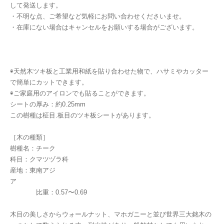
して発送します。
・不明な点、ご希望など気軽にお問い合わせくださいませ。
・在庫にない場合はキャンセルをお願いする場合がございます。
◉天然木ツキ板と工業用和紙を貼り合わせた物で、ハサミやカッター
で簡単にカットできます。
◉ご家庭用のアイロンでも貼ることができます。
シートの厚み：約0.25mm
この樹種は柾目.板目のツキ板シートがあります。
［木の種類］
樹種名：チーク
科目：クマツヅラ科
産地：東南アジ
ア
比重：0.57〜0.69
木目の美しさからウォールナット、マホガニーと並び世界三大銘木の