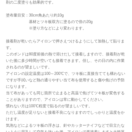
剤の二度塗りも効果的です。
塗布量目安：30cm角あたり約10g
基材とツキ板双方に塗るので倍の20g
※塗り方などにより変わります。
接着剤が乾いたらアイロンで押さえつけるようにして加熱して貼りま
す。
このボンドは80度前後の熱で溶けだして接着しますので、接着剤が乾
いた後に多少時間が空いても接着できます。但し、その日の内に作業
されるのが望ましいです。
アイロンの設定温度は100～200℃で、ツキ板に直接当てても構わない
ですが手拭いなど熱の通りやすい当て布を使用すると傷や焦げの予防
になります。
当て布があっても同じ箇所で止まると高温で焦げてツキ板が変色する
ことがありますので、アイロンは常に動かしてください。
慣れない方は100℃程度で貼るのが望ましいです。
ただし温度が足りないと接着不良になりますのでしっかりと温度をか
けます。
気泡などによるツキ板の浮きは、針やカッターナイフなどで目立たな
いように穿孔して空気を抜いた後、アイロンで再接着しますと大抵落