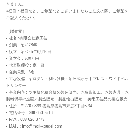
きません。
◉柾目／板目など、ご希望などございましたらご注文の際、ご希望を
ご記入ください。
［販売元］
• 社名 :有限会社森工芸
• 創業 : 昭和28年
• 設立 : 昭和45年6月10日
• 資本金 : 500万円
• 代表取締役 : 森 賢一
• 従業員数 : 3名
• 主な設備 : ギロチン・糊つけ機・油圧式ホットプレス・ワイドベル
トサンダー
• 事業内容 : ツキ板化粧合板の製造販売、木象嵌加工、木製家具・木
製雑貨等の企画／製造販売、製品輸出販売、 美術工芸品の製造販売
• 住所 : 〒770-0866 徳島県徳島市末広3丁目5-34
• 電話番号 : 088-653-7518
• FAX : 088-626-3773
• MAIL :
info@mori-kougei.com