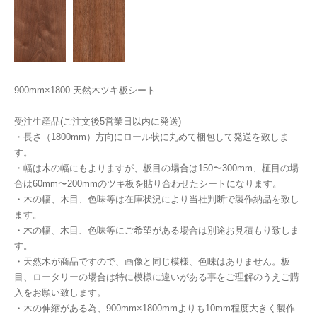
900mm×1800 天然木ツキ板シート
受注生産品(ご注文後5営業日以内に発送)
・長さ（1800mm）方向にロール状に丸めて梱包して発送を致しま
す。
・幅は木の幅にもよりますが、板目の場合は150〜300mm、柾目の場
合は60mm〜200mmのツキ板を貼り合わせたシートになります。
・木の幅、木目、色味等は在庫状況により当社判断で製作納品を致し
ます。
・木の幅、木目、色味等にご希望がある場合は別途お見積もり致しま
す。
・天然木が商品ですので、画像と同じ模様、色味はありません。板
目、ロータリーの場合は特に模様に違いがある事をご理解のうえご購
入をお願い致します。
・木の伸縮がある為、900mm×1800mmよりも10mm程度大きく製作