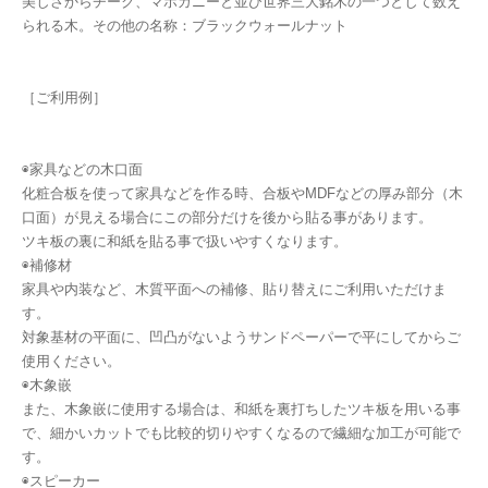
美しさからチーク、マホガニーと並び世界三大銘木の一つとして数え
られる木。その他の名称：ブラックウォールナット
［ご利用例］
◉家具などの木口面
化粧合板を使って家具などを作る時、合板やMDFなどの厚み部分（木
口面）が見える場合にこの部分だけを後から貼る事があります。
ツキ板の裏に和紙を貼る事で扱いやすくなります。
◉補修材
家具や内装など、木質平面への補修、貼り替えにご利用いただけま
す。
対象基材の平面に、凹凸がないようサンドペーパーで平にしてからご
使用ください。
◉木象嵌
また、木象嵌に使用する場合は、和紙を裏打ちしたツキ板を用いる事
で、細かいカットでも比較的切りやすくなるので繊細な加工が可能で
す。
◉スピーカー