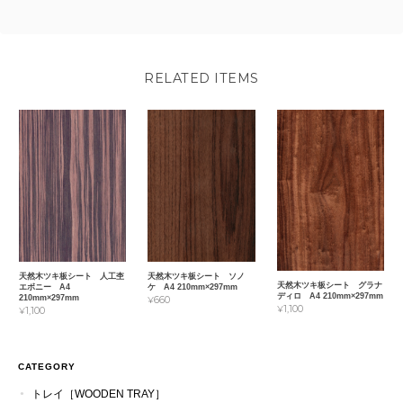
RELATED ITEMS
天然木ツキ板シート ソノ
天然木ツキ板シート 人工杢
天然木ツキ板シート グラナ
ケ A4 210mm×297mm
エボニー A4
ディロ A4 210mm×297mm
210mm×297mm
¥660
¥1,100
¥1,100
CATEGORY
トレイ［WOODEN TRAY］