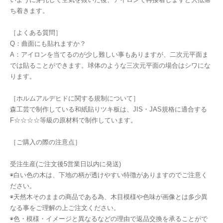
ち着きます。
［よくある質問］
Q：曲面にも貼れますか？
A：アイロンを当てるのが少し難しい事もありますが、二次元平面ま
では貼ることができます。球体のような三次元平面の場合はシワにな
ります。
［ホルムアルデヒドに関する規制について］
森工芸で制作している和紙貼りツキ板は、JIS・JAS規格に適合する
F☆☆☆☆等級の原材料で制作しています。
［ご購入の際の注意点］
受注生産(ご注文後5営業日以内に発送)
◉白い色の木は、下地の柄が透けやすい特徴がありますのでご注意く
ださい。
◉天然木そのままの商品である為、木目模様や色味が画像とは多少異
なる事をご理解の上ご注文ください。
◉色・模様・イメージと異なるなどの理由で返品交換を承ることがで