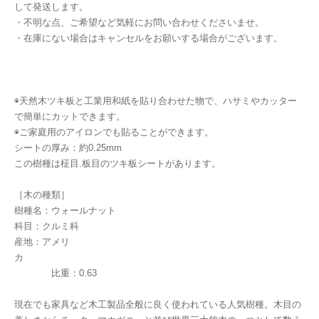
して発送します。
・不明な点、ご希望など気軽にお問い合わせくださいませ。
・在庫にない場合はキャンセルをお願いする場合がございます。
◉天然木ツキ板と工業用和紙を貼り合わせた物で、ハサミやカッター
で簡単にカットできます。
◉ご家庭用のアイロンでも貼ることができます。
シートの厚み：約0.25mm
この樹種は柾目.板目のツキ板シートがあります。
［木の種類］
樹種名：ウォールナット
科目：クルミ科
産地：アメリ
カ
比重：0.63
現在でも家具など木工製品全般に良く使われている人気樹種。木目の