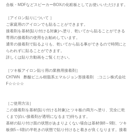
合板・MDFなどスピーカーBOXの化粧板としてお使いいただけます。
［アイロン貼りについて ］
ご家庭用のアイロンでも貼ることができます。
接着剤を基材(貼り付ける対象)へ塗り、乾いてから貼ることができる
専用の接着剤の使用をお勧めしています。
通常の接着剤で貼るよりも、乾いてから貼る事ができるので時間にと
らわれずに貼ることができます。
詳しくは貼り方動画をご覧ください。
［ツキ板アイロン貼り用の業務用接着剤］
CH7WN 酢酸ビニル樹脂系エマルジョン形接着剤 ;コニシ株式会社
F☆☆☆☆
［ご使用方法］
この接着剤を基材(貼り付ける対象)とツキ板の両方へ塗り、完全に乾
くまで(白い接着剤が透明になるまで)待ちます。
基材の貼り付け面の状態があまりよくない場合は基材側8～9割、ツキ
板側5～6割の半乾きの状態で貼り付けると着きが良くなります。接着