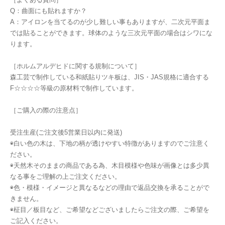
Q：曲面にも貼れますか？
A：アイロンを当てるのが少し難しい事もありますが、二次元平面ま
では貼ることができます。球体のような三次元平面の場合はシワにな
ります。
［ホルムアルデヒドに関する規制について］
森工芸で制作している和紙貼りツキ板は、JIS・JAS規格に適合する
F☆☆☆☆等級の原材料で制作しています。
［ご購入の際の注意点］
受注生産(ご注文後5営業日以内に発送)
◉白い色の木は、下地の柄が透けやすい特徴がありますのでご注意く
ださい。
◉天然木そのままの商品である為、木目模様や色味が画像とは多少異
なる事をご理解の上ご注文ください。
◉色・模様・イメージと異なるなどの理由で返品交換を承ることがで
きません。
◉柾目／板目など、ご希望などございましたらご注文の際、ご希望を
ご記入ください。