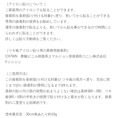
［アイロン貼りについて ］
ご家庭用のアイロンでも貼ることができます。
接着剤を基材(貼り付ける対象)へ塗り、乾いてから貼ることができる
専用の接着剤の使用をお勧めしています。
通常の接着剤で貼るよりも、乾いてから貼る事ができるので時間にと
らわれずに貼ることができます。
詳しくは貼り方動画をご覧ください。
［ツキ板アイロン貼り用の業務用接着剤］
CH7WN 酢酸ビニル樹脂系エマルジョン形接着剤コニシ株式会社
F☆☆☆☆
［ご使用方法］
この接着剤を基材(貼り付ける対象)とツキ板の両方へ塗り、完全に乾
くまで(白い接着剤が透明になるまで)待ちます。
基材の貼り付け面の状態があまりよくない場合は基材側8～9割、ツキ
板側5～6割の半乾きの状態で貼り付けると着きが良くなります。接着
剤の二度塗りも効果的です。
塗布量目安：30cm角あたり約10g