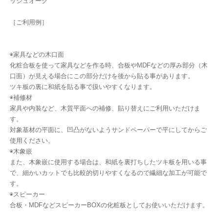
ッシュオーク
［ご利用例］
◉家具などの木口面
化粧合板を使って家具などを作る時、合板やMDFなどの厚み部分（木
口面）が見える場合にこの部分だけを後から貼る事があります。
ツキ板の裏に和紙を貼る事で扱いやすくなります。
◉補修材
家具や内装など、木質平面への補修、貼り替えにご利用いただけま
す。
対象基材の平面に、凹凸がないようサンドペーパーで平にしてからご
使用ください。
◉木象嵌
また、木象嵌に使用する場合は、和紙を裏打ちしたツキ板を用いる事
で、細かいカットでも比較的切りやすくなるので繊細な加工が可能で
す。
◉スピーカー
合板・MDFなどスピーカーBOXの化粧板としてお使いいただけます。