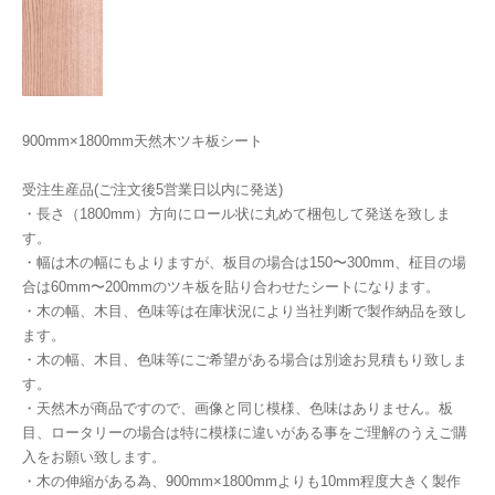
900mm×1800mm天然木ツキ板シート
受注生産品(ご注文後5営業日以内に発送)
・長さ（1800mm）方向にロール状に丸めて梱包して発送を致しま
す。
・幅は木の幅にもよりますが、板目の場合は150〜300mm、柾目の場
合は60mm〜200mmのツキ板を貼り合わせたシートになります。
・木の幅、木目、色味等は在庫状況により当社判断で製作納品を致し
ます。
・木の幅、木目、色味等にご希望がある場合は別途お見積もり致しま
す。
・天然木が商品ですので、画像と同じ模様、色味はありません。板
目、ロータリーの場合は特に模様に違いがある事をご理解のうえご購
入をお願い致します。
・木の伸縮がある為、900mm×1800mmよりも10mm程度大きく製作