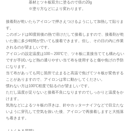
基材とツキ板双方に塗るので倍の20g
※塗り方などにより変わります。
接着剤が乾いたらアイロンで押さえつけるようにして加熱して貼りま
す。
このボンドは80度前後の熱で溶けだして接着しますので、接着剤が乾
いた後に多少時間が空いても接着できます。但し、その日の内に作業
されるのが望ましいです。
アイロンの設定温度は100～200℃で、ツキ板に直接当てても構わない
ですが手拭いなど熱の通りやすい当て布を使用すると傷や焦げの予防
になります。
当て布があっても同じ箇所で止まると高温で焦げてツキ板が変色する
ことがありますので、アイロンは常に動かしてください。
慣れない方は100℃程度で貼るのが望ましいです。
ただし温度が足りないと接着不良になりますのでしっかりと温度をか
けます。
気泡などによるツキ板の浮きは、針やカッターナイフなどで目立たな
いように穿孔して空気を抜いた後、アイロンで再接着しますと大抵落
ち着きます。
［よくある質問］