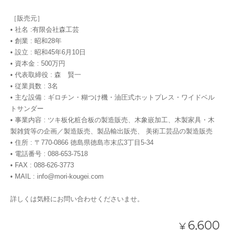
［販売元］
• 社名 :有限会社森工芸
• 創業 : 昭和28年
• 設立 : 昭和45年6月10日
• 資本金 : 500万円
• 代表取締役 : 森 賢一
• 従業員数 : 3名
• 主な設備 : ギロチン・糊つけ機・油圧式ホットプレス・ワイドベル
トサンダー
• 事業内容 : ツキ板化粧合板の製造販売、木象嵌加工、木製家具・木
製雑貨等の企画／製造販売、製品輸出販売、 美術工芸品の製造販売
• 住所 : 〒770-0866 徳島県徳島市末広3丁目5-34
• 電話番号 : 088-653-7518
• FAX : 088-626-3773
• MAIL :
info@mori-kougei.com
詳しくは気軽にお問い合わせくださいませ。
6,600
¥