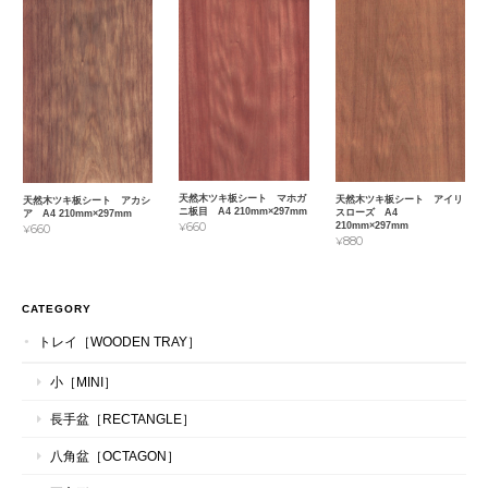
天然木ツキ板シート マホガ
天然木ツキ板シート アイリ
天然木ツキ板シート アカシ
ニ板目 A4 210mm×297mm
スローズ A4
ア A4 210mm×297mm
210mm×297mm
¥660
¥660
¥880
CATEGORY
トレイ［WOODEN TRAY］
小［MINI］
長手盆［RECTANGLE］
八角盆［OCTAGON］