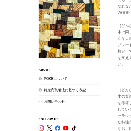
なれなか
WOOD
［どん
木は同
んな天
プレート
想定し
を変え
い。
ABOUT
POKEについて
［どん
特定商取引法に基づく表記
木の質
お問い合わせ
を考慮
してい
セラウ
FOLLOW US
た特性
なお、