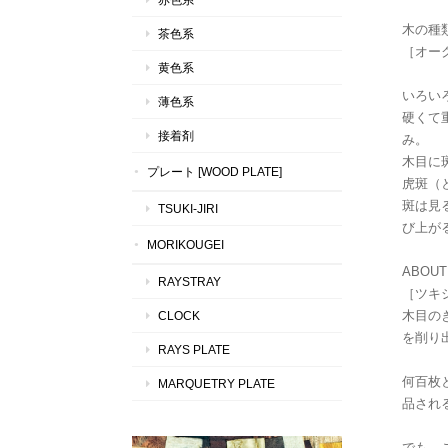
木の種
茶色系
［オーク
黄色系
いろい
薄色系
硬くて
接着剤
み。
木目に
プレート [WOOD PLATE]
虎斑（
斑は見
TSUKI-JIRI
び上が
MORIKOUGEI
ABOUT 
RAYSTRAY
［ツキ
木目の
CLOCK
を削り
RAYS PLATE
何百枚
MARQUETRY PLATE
品され
でも、