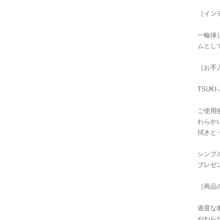
［イン
一輪挿
ムとし
［お手
TSUK
ご使用
わらか
拭きと
シンプ
プレゼ
［商品
過度な
やわら