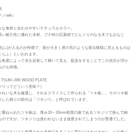
類
／oak］
ろな食材と合わせやすいナチュラルカラー。
重い耐久性に優れた木材。ブナ科の広葉樹でどんぐりのなる木でもおなじ
斑(ふ)が入るのが特徴で、斑が大きく虎の毛のような斑点模様に見えるものは
とらふ）といわれます。
る角度によって光を反射して輝いて見え、藍染をすることでこの光沢が浮か
るのも特徴。
TSUKI-JIRI WOOD PLATE
ジリってどういう意味？］
きれいな木を厳選し、それをスライスして作られる「ツキ板」。そのツキ板
出した残りの部分は「ツキジリ」と呼ばれています。
と重ねられたツキ板は、厚み10～20mm程度の板であるツキジリで挟んで納
るのですが、ツキジリは使われないまま放置されてしまうのが普通でした。
このツキジリも厳選された木材であることに変わりはありません。ツキ板に