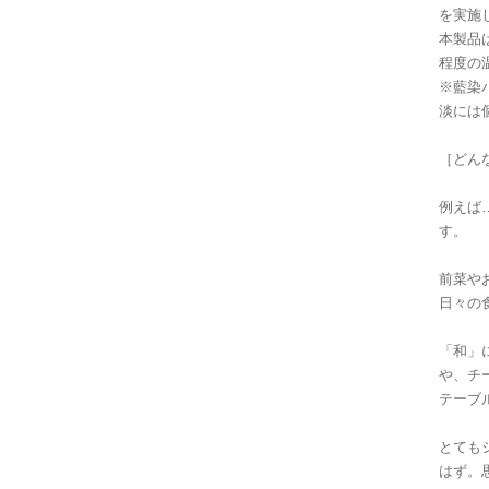
を実施
本製品
程度の
※藍染
淡には
［どん
例えば
す。
前菜や
日々の
「和」
や、チ
テーブ
とても
はず。思