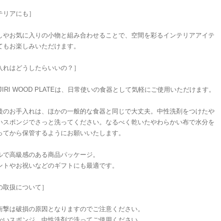
テリアにも］
しやお気に入りの小物と組み合わせることで、空間を彩るインテリアアイテ
てもお楽しみいただけます。
入れはどうしたらいいの？］
I-JIRI WOOD PLATEは、日常使いの食器として気軽にご使用いただけます。
後のお手入れは、ほかの一般的な食器と同じで大丈夫。中性洗剤をつけたや
いスポンジでさっと洗ってください。なるべく乾いたやわらかい布で水分を
ってから保管するようにお願いいたします。
ルで高級感のある商品パッケージ。
ントやお祝いなどのギフトにも最適です。
の取扱について］
衝撃は破損の原因となりますのでご注意ください。
かいスポンジ、中性洗剤で洗ってご使用ください。