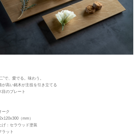
無二”で、愛でる。味わう。
値が高い銘木が主役を引き立てる
木目のプレート
オーク
12x120x300（mm）
上げ：セラウッド塗装
フラット