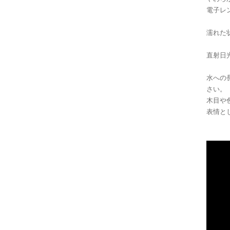
電子レ
濡れた
直射日
水への
さい。
木目や
表情と