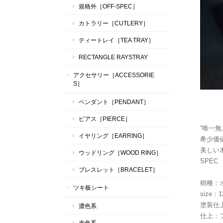
規格外［OFF-SPEC］
カトラリー［CUTLERY］
ティートレイ［TEA TRAY］
RECTANGLE RAYSTRAY
アクセサリー［ACCESSORIE
S］
ペンダント［PENDANT］
ピアス［PIERCE］
“唯一
イヤリング［EARRING］
希少価
美しい
ウッドリング［WOOD RING］
SPEC
ブレスレット［BRACELET］
樹種：
ツキ板シート
size：
塗装仕
濃色系
仕上：
赤色系