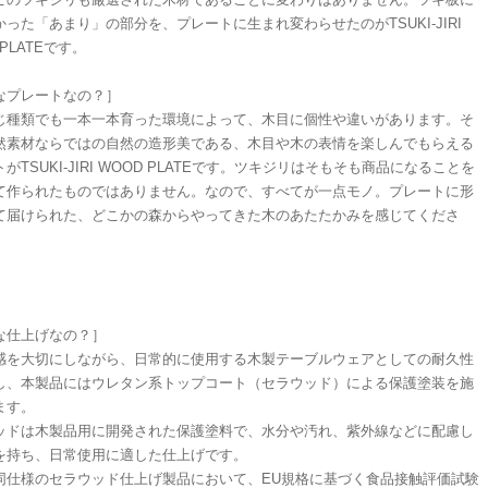
った「あまり」の部分を、プレートに生まれ変わらせたのがTSUKI-JIRI
 PLATEです。
なプレートなの？］
じ種類でも一本一本育った環境によって、木目に個性や違いがあります。そ
然素材ならではの自然の造形美である、木目や木の表情を楽しんでもらえる
がTSUKI-JIRI WOOD PLATEです。ツキジリはそもそも商品になることを
て作られたものではありません。なので、すべてが一点モノ。プレートに形
て届けられた、どこかの森からやってきた木のあたたかみを感じてくださ
な仕上げなの？］
感を大切にしながら、日常的に使用する木製テーブルウェアとしての耐久性
し、本製品にはウレタン系トップコート（セラウッド）による保護塗装を施
ます。
ッドは木製品用に開発された保護塗料で、水分や汚れ、紫外線などに配慮し
を持ち、日常使用に適した仕上げです。
同仕様のセラウッド仕上げ製品において、EU規格に基づく食品接触評価試験