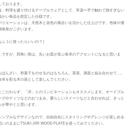
しております。
は、料理を盛り付けるテーブルウェアとして、常温〜手で触れて熱すぎない
温かい食品を想定した仕様です。
バリエーションは、天然木と染色の風合いを活かした仕上げです。色味や濃
個体差がございます。
なふうに使ったらいいの？］
…ですが、四角い形は、丸いお皿が並ぶ食卓のアクセントになると思いま
おばんざい、和菓子をのせるのはもちろん、茶器、酒器と組み合わせて…。
食卓を彩る木の器として楽しんでください。
にこだわらず、「洋」とのコンビネーションもオススメします。オードブル
ーズやナッツなどのおつまみ、愛らしいスイーツなどと合わせれば、きっと
ルが華やぐと思います。
シンプルなデザインなので、自由自在にスタイリングやアレンジが楽しめる
いのままにTSUKI-JIRI WOOD PLATEを使ってみてください。