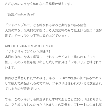
さざなみのような立体的な木目模様が魅力です。
［藍染／Indigo Dyed］
「ジャパンブルー」とも称される深みと奥行きのある藍色。
天然の木を、伝統的な蓼藍による天然染料のみで仕上げる藍染『発酵
建て』で一つひとつ丁寧に染め上げています。
ABOUT TSUKI-JIRI WOOD PLATE
［ツキジリってどういう意味？］
木目のきれいな木を厳選し、それをスライスして作られる「ツキ
板」。そのツキ板を削り出した残りの部分は「ツキジリ」と呼ばれて
います。
何百枚と重ねられたツキ板は、厚み10～20mm程度の板であるツキジ
リで挟んで納品されるのですが、ツキジリは使われないまま放置され
てしまうのが普通でした。
でも、このツキジリも厳選された木材であることに変わりはありませ
ん。ツキ板になれなかった「あまり」の部分を、プレートに生まれ変