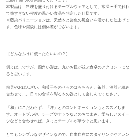
本製品は、料理を盛り付けるテーブルウェアとして、常温〜手で触れ
て熱すぎない程度の温かい食品を想定した仕様です。
※藍染バリエーションは、天然木と染色の風合いを活かした仕上げで
す。色味や濃淡には個体差がございます。
［どんなふうに使ったらいいの？］
例えば…ですが、四角い形は、丸いお皿が並ぶ食卓のアクセントにな
ると思います。
前菜やおばんざい、和菓子をのせるのはもちろん、茶器、酒器と組み
合わせて…。日々の食卓を彩る木の器として楽しんでください。
「和」にこだわらず、「洋」とのコンビネーションもオススメしま
す。オードブルや、チーズやナッツなどのおつまみ、愛らしいスイー
ツなどと合わせれば、きっとテーブルが華やぐと思います。
とてもシンプルなデザインなので、自由自在にスタイリングやアレン