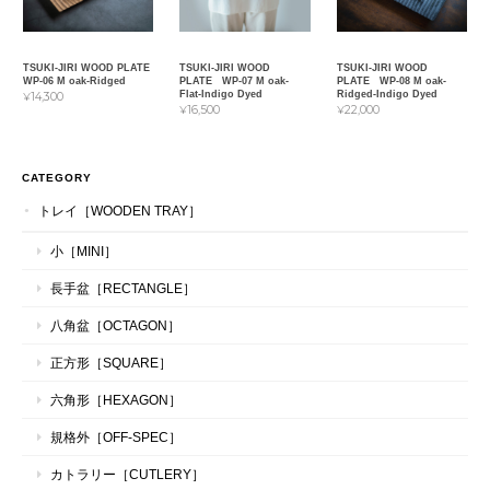
TSUKI-JIRI WOOD PLATE
TSUKI-JIRI WOOD
TSUKI-JIRI WOOD
WP-06 M oak-Ridged
PLATE WP-07 M oak-
PLATE WP-08 M oak-
Flat-Indigo Dyed
Ridged-Indigo Dyed
¥14,300
¥16,500
¥22,000
CATEGORY
トレイ［WOODEN TRAY］
小［MINI］
長手盆［RECTANGLE］
八角盆［OCTAGON］
正方形［SQUARE］
六角形［HEXAGON］
規格外［OFF-SPEC］
カトラリー［CUTLERY］