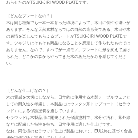
わらせたのがTSUKI-JIRI WOOD PLATEです。
［どんなプレートなの？］
木は同じ種類でも一本一本育った環境によって、木目に個性や違いが
あります。そんな天然素材ならではの自然の造形美である、木目や木
の表情を楽しんでもらえるプレートがTSUKI-JIRI WOOD PLATEで
す。ツキジリはそもそも商品になることを想定して作られたものでは
ありません。なので、すべてが一点モノ。プレートに形を変えて届け
られた、どこかの森からやってきた木のあたたかみを感じてくださ
い。
［どんな仕上げなの？］
木の質感を大切にしながら、日常的に使用する木製テーブルウェアと
しての耐久性を考慮し、本製品にはウレタン系トップコート（セラウ
ッド）による保護塗装を施しています。
セラウッドは木製品用に開発された保護塗料で、水分や汚れ、紫外線
などに配慮した特性を持ち、日常使用に適した仕上げです。
なお、同仕様のセラウッド仕上げ製品において、EU規格に基づく食品
接触評価試験を実施しております。