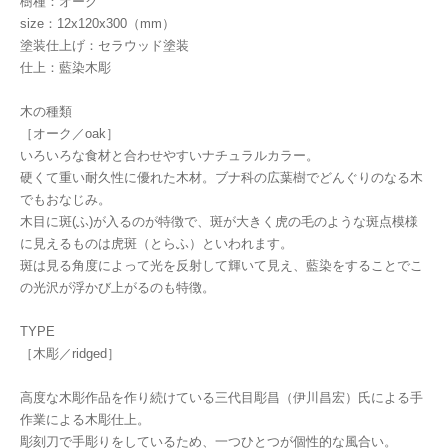
樹種：オーク
size：12x120x300（mm）
塗装仕上げ：セラウッド塗装
仕上：藍染木彫
木の種類
［オーク／oak］
いろいろな食材と合わせやすいナチュラルカラー。
硬くて重い耐久性に優れた木材。ブナ科の広葉樹でどんぐりのなる木
でもおなじみ。
木目に斑(ふ)が入るのが特徴で、斑が大きく虎の毛のような斑点模様
に見えるものは虎斑（とらふ）といわれます。
斑は見る角度によって光を反射して輝いて見え、藍染をすることでこ
の光沢が浮かび上がるのも特徴。
TYPE
［木彫／ridged］
高度な木彫作品を作り続けている三代目彫昌（伊川昌宏）氏による手
作業による木彫仕上。
彫刻刀で手彫りをしているため、一つひとつが個性的な風合い。