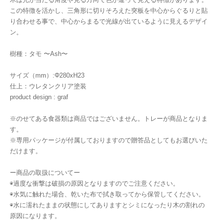
この特徴を活かし、三角形に切りそろえた突板を中心からぐるりと貼
り合わせる事で、中心からまるで光線が出ているように見えるデザイ
ン。
樹種：タモ 〜Ash〜
サイズ（mm）:Φ280xH23
仕上：ウレタンクリア塗装
product design : graf
※のせてある食器類は商品ではございません。トレーが商品となりま
す。
※専用パッケージが付属しておりますので贈答品としてもお選びいた
だけます。
ー商品の取扱についてー
◉過度な衝撃は破損の原因となりますのでご注意ください。
◉水気に触れた場合、乾いた布で拭き取ってから保管してください。
◉水に濡れたままの状態にしてありますとシミになったり木の割れの
原因になります。