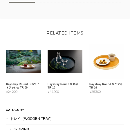
RELATED ITEMS
RaysTray Round S ホワイ
RaysTray Round S 藍染
RaysTray Round S ケヤキ
トアッシュ TR-09
TR-10
TR-16
¥24,200
¥44,000
¥25,300
CATEGORY
トレイ［WOODEN TRAY］
小［MINI］