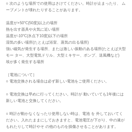
○ 次のような場所での使用はさけてください。時計が止まったり、 ム
ーブメントが壊れたりすることがあります。
温度が+50°C(50度)以上の場所
熱を出す器具や火気に近い場所
温度が-10°C(氷点下10度)以下の場所
湿気の多い場所(たとえば浴室、蒸気の出る場所)
強い磁気が発生する場所、または激しい振動のある場所(たとえば大型
モー ター、大型電気ドリル、大型ミキサー、ポンプ、送風機など)
埃が多く発生する場所
［電池について］
○ 電池交換される場合は必ず新しい電池をご使用ください。
○ 電池交換は早めに行ってください。時計が 動いていても1年後には
新しい電池と交換してください。
○ 時計が動かなくなったり使用しない時は、電池 を 外しておいてく
ださい。入れたままにしておきますと、電池電圧が下がり、中の液が
もれたりして時計やそ の他のものを損傷させることがあります。