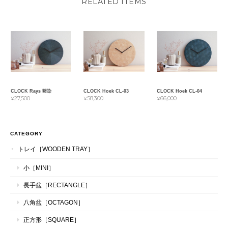
RELATED ITEMS
CLOCK Rays 藍染
CLOCK Hoek CL-03
CLOCK Hoek CL-04
¥27,500
¥58,300
¥66,000
CATEGORY
トレイ［WOODEN TRAY］
小［MINI］
長手盆［RECTANGLE］
八角盆［OCTAGON］
正方形［SQUARE］