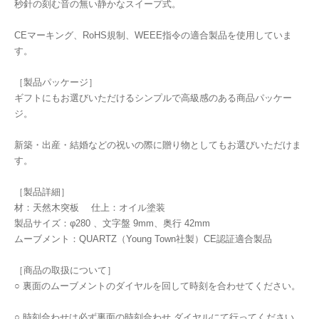
秒針の刻む音の無い静かなスイープ式。
CEマーキング、RoHS規制、WEEE指令の適合製品を使用していま
す。
［製品パッケージ］
ギフトにもお選びいただけるシンプルで高級感のある商品パッケー
ジ。
新築・出産・結婚などの祝いの際に贈り物としてもお選びいただけま
す。
［製品詳細］
材：天然木突板 仕上：オイル塗装
製品サイズ：φ280 、文字盤 9mm、奥行 42mm
ムーブメント：QUARTZ（Young Town社製）CE認証適合製品
［商品の取扱について］
○ 裏面のムーブメントのダイヤルを回して時刻を合わせてください。
○ 時刻合わせは必ず裏面の時刻合わせ ダイヤルにて行ってください。