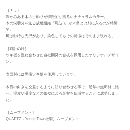
［ナラ］
温かみある木の手触りが特徴的な明るいナチュラルカラー。
木の栄養分を送る放射組織『斑(ふ)』が木目とは別に入るのが特徴
的。
斑は独特な光沢があり、染色してもその特徴はそのまま現れる。
［時計の針］
ツキ板を重ね合わせた自社開発の合板を採用したオリジナルデザイ
ン。
表面材には黒檀ツキ板を使用しています。
木目の向きを交差するように貼り合わせる事で、通常の無垢材に比
べ、湿度や温度などの気候による影響を低減することに成功しまし
た。
［ムーブメント］
QUARTZ（Young Town社製）ムーブメント