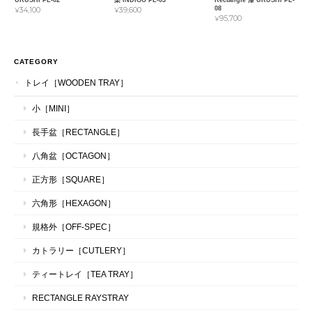
URUSHI PL-02
染 INDIGO PL-03
Rectangle 漆 URUSHI PL-
08
¥34,100
¥39,600
¥95,700
CATEGORY
トレイ［WOODEN TRAY］
小［MINI］
長手盆［RECTANGLE］
八角盆［OCTAGON］
正方形［SQUARE］
六角形［HEXAGON］
規格外［OFF-SPEC］
カトラリー［CUTLERY］
ティートレイ［TEA TRAY］
RECTANGLE RAYSTRAY