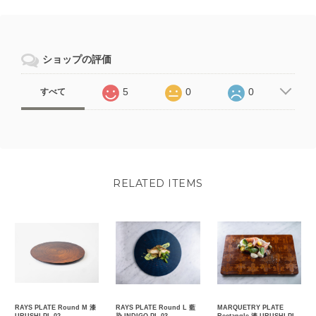
ショップの評価
5
0
0
すべて
RELATED ITEMS
RAYS PLATE Round M 漆
RAYS PLATE Round L 藍
MARQUETRY PLATE