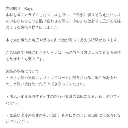
光線貼り Rays
木材を薄くスライスしたツキ板を用い、三角形に切りそろえたツキ板
を中心からぐるりと貼り合わせる事で、中心から放射状に広がる光線
のような模様を描き出しました。
木は光が当たる角度や見る方向で色が違って見える特徴があります。
この繊細で洗練されたデザインは、光の当たり方によって異なる表情
を見せるのも魅力です。
製品の取扱について
・小さな傷や損傷によりトップコートが侵食される可能性があるた
め、水洗い後は乾いた布で拭き取ってください。
・濡れたまま保管すると木の割れや変形の原因になるため、避けてく
ださい。
・気温や湿度の変化の多い場所、直射日光の当たる場所には保管しな
いでください。