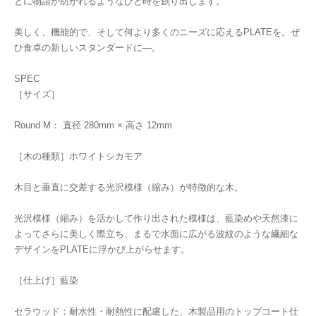
とに物語が紡がれるようなひと時を創り出します。
美しく、機能的で、そして何より多くのニーズに応えるPLATEを。ぜ
ひ食卓の新しいスタンダードに—。
SPEC
［サイズ］
Round M： 直径 280mm × 高さ 12mm
［木の種類］ホワイトシカモア
木目と垂直に交差する光沢模様（縮み）が特徴的な木。
光沢模様（縮み）を活かして作り出された模様は、藍染めや天然漆に
よってさらに美しく際立ち、まるで水面に広がる波紋のような繊細な
デザインをPLATEに浮かび上がらせます。
［仕上げ］藍染
セラウッド：耐水性・耐熱性に配慮した、木製品用のトップコート仕