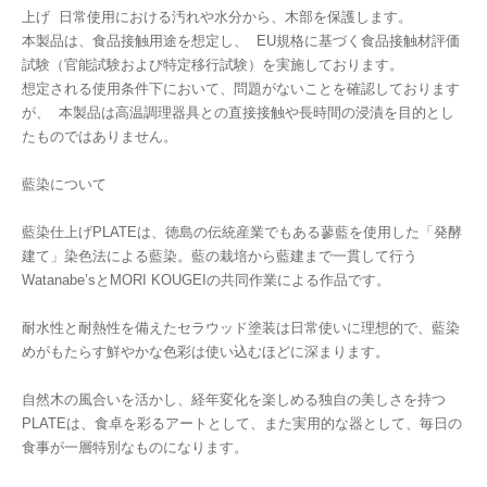
上げ 日常使用における汚れや水分から、木部を保護します。
本製品は、食品接触用途を想定し、 EU規格に基づく食品接触材評価
試験（官能試験および特定移行試験）を実施しております。
想定される使用条件下において、問題がないことを確認しております
が、 本製品は高温調理器具との直接接触や長時間の浸漬を目的とし
たものではありません。
藍染について
藍染仕上げPLATEは、徳島の伝統産業でもある蓼藍を使用した「発酵
建て」染色法による藍染。藍の栽培から藍建まで一貫して行う
Watanabe’sとMORI KOUGEIの共同作業による作品です。
耐水性と耐熱性を備えたセラウッド塗装は日常使いに理想的で、藍染
めがもたらす鮮やかな色彩は使い込むほどに深まります。
自然木の風合いを活かし、経年変化を楽しめる独自の美しさを持つ
PLATEは、食卓を彩るアートとして、また実用的な器として、毎日の
食事が一層特別なものになります。