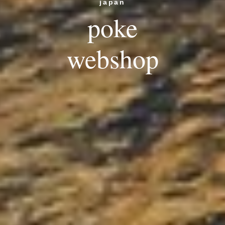
japan
poke
webshop