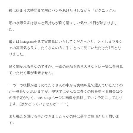
後は始まりの時間まで鳩にパンをあげたりしながら『ピクニック♪』
朝の水際公園はほんと気持ちが良く清々しい気分で1日が始まりまし
た。
最近はInstagramを見て実際見にいらしてくださったり、とくしまマルシ
ェの雰囲気も良く、たくさんの方に手にとって見ていただけた1日とな
りました。
良く聞かれる事なのですが、一部の商品を除き大きなトレー等は普段見
ていただく事が出来ません。
一つ一つ模様が違うのでたくさんの中から実物を見て選んでいただくの
が一番良いと思いますが、現状ではそんなに多くの数を並べる機会は今
の所予定がなく、web shopページに画像を掲載していく予定にしており
ます。(はかどっていませんが・・・)
また機会を設ける事ができましたらその時は是非ご覧頂きたく思いま
す。