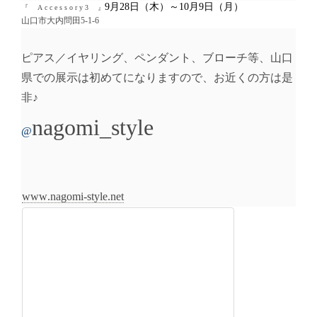
9月28日（木）～10月9日（月）
『 A c c e s s o r y 3 』
山口市大内問田5-1-6
ピアス／イヤリング、ペンダント、ブローチ等、山口
県での展示は初めてになりますので、お近くの方は是
非♪
nagomi_style
@
www.nagomi-style.net