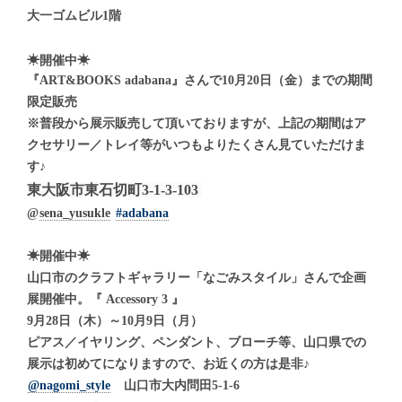
大一ゴムビル1階
☀︎
☀︎
開催中
『ART&BOOKS adabana』さんで10月20日（金）までの期間
限定販売
※普段から展示販売して頂いておりますが、上記の期間はア
クセサリー／トレイ等がいつもよりたくさん見ていただけま
す♪
東大阪市東石切町3-1-3-103
@
sena_yusukle
#adabana
☀︎
開催中
☀︎
山口市のクラフトギャラリー「なごみスタイル」さんで企画
展開催中。『 Accessory 3 』
9月28日（木）～10月9日（月）
ピアス／イヤリング、ペンダント、ブローチ等、山口県での
展示は初めてになりますので、お近くの方は是非♪
@nagomi_style
山口市大内問田5-1-6