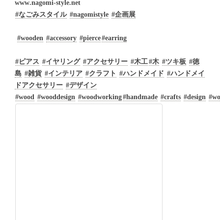
www.nagomi-style.net
#なごみスタイル
#nagomistyle
#企画展
#wooden
#accessory
#pierce
#earring
#ピアス
#イヤリング
#アクセサリー
#木工
#木
#ツキ板
#徳
島
#雑貨
#インテリア
#クラフト
#ハンドメイド
#ハンドメイ
ドアクセサリー
#デザイン
#wood
#wooddesign
#woodworking
#handmade
#crafts
#design
#wo