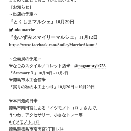
まとめて記しておこうかと思います。
［お知らせ］
～
～出店の予定
『とくしまマルシェ』10月29日
@
tokumarche
『あいずみスマイリーマルシェ』11月12日
https://www.facebook.com/SmileyMarcheAizumi/
～企画展の予定～
☀︎
なごみスタイル／コレット店
☀︎
@
nagomistyle753
『Accessory 3 』
10月20日～11月2日
☀︎
徳島市木工会館
☀︎
『実りの秋の木工まつり』10月26日～10月29日
☀︎
本日最終日
☀︎
徳島市南田宮にある「イツモノトコロ 」さんで。
うつわ、アクセサリー、小さなトレー等
#イツモノトコロ
徳島県徳島市南田宮2丁目1-24