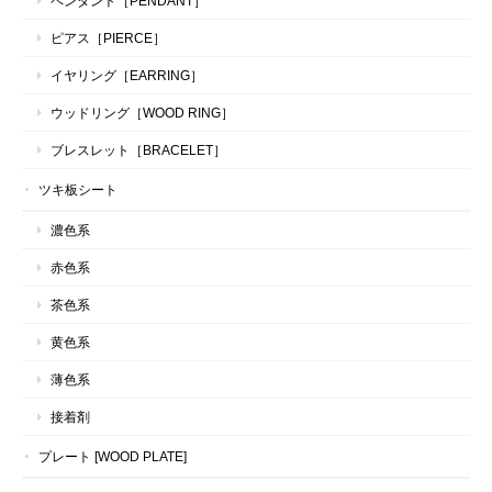
ペンダント［PENDANT］
ピアス［PIERCE］
イヤリング［EARRING］
ウッドリング［WOOD RING］
ブレスレット［BRACELET］
ツキ板シート
濃色系
赤色系
茶色系
黄色系
薄色系
接着剤
プレート [WOOD PLATE]