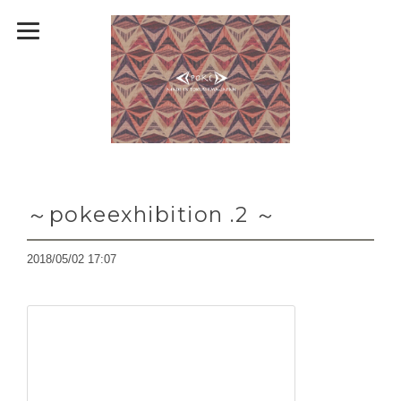
～pokeexhibition .2 ～
2018/05/02 17:07