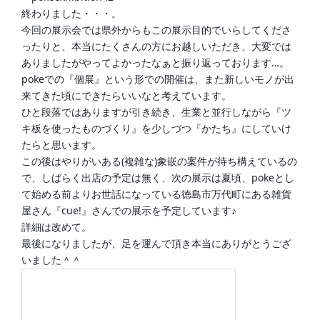
終わりました・・・。
今回の展示会では県外からもこの展示目的でいらしてくださ
ったりと、本当にたくさんの方にお越しいただき、大変では
ありましたがやってよかったなぁと振り返っております…。
pokeでの『個展』という形での開催は、また新しいモノが出
来てきた頃にできたらいいなと考えています。
ひと段落ではありますが引き続き、生業と並行しながら『ツ
キ板を使ったものづくり』を少しづつ『かたち』にしていけ
たらと思います。
この後はやりがいある(複雑な)象嵌の案件が待ち構えているの
で、しばらく出店の予定は無く、次の展示は夏頃、pokeとし
て始める前よりお世話になっている徳島市万代町にある雑貨
屋さん『cue!』さんでの展示を予定しています♪
詳細は改めて。
最後になりましたが、足を運んで頂き本当にありがとうござ
いました＾＾