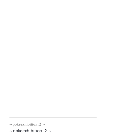
～pokeexhibition .2 ～
～pokeexhibition .2 ～