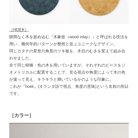
［H
OEK］
隙間なく木を嵌め込む『木象嵌（wood inlay）』と呼ばれる技法を
用い、幾何学的パターンが整然と並ぶユニークなデザイン。
同じカタチの変形六角形のツキ板を、木目のむきを変えて組み合
わせました。
全て同じ樹種・色の木を用いていますが、それぞれのピースをジ
オメトリカルに配置することで、見る視点や角度によって木の色
が違って見え、キラキラと輝いているかのような印象に。
これが
『hoek』(オランダ語で視点、角度の意味)という名前の所以
です。
［カラー］