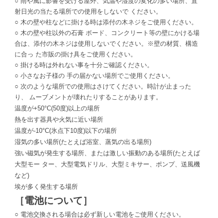
○
雨や風に影響を受ける屋外、気温や湿度の変化の多い場所、直
射日光の当たる場所での使用をしないで
ください。
○
木の壁や柱などに掛ける時は添付の木ネジをご使用ください。
○
木の壁や柱以外の石膏
ボード、コンクリート等の壁にかける場
合は、添付の木ネジは使用しないでください。※壁の材質、構造
に合っ た市販の掛け具をご使用ください。
○
掛ける時は外れない事を十分ご確認ください。
○
小さなお子様の
手の届かない場所でご使用ください。
○ 次のような場所での使用はさけてください。時計が止まった
り、 ムーブメントが壊れたりすることがあります。
温度が
+
50
°C(
50
度
)
以上の場所
熱を出す器具や火気に近い場所
温度が
-
10
°C(
氷点下
10
度
)
以下の場所
湿気の多い場所
(
たとえば浴室、蒸気の出る場所
)
強い磁気が発生する場所、または激しい振動のある場所
(
たとえば
大型モー
ター、大型電気ドリル、大型ミキサー、ポンプ、送風機
など
)
埃が多く発生する場所
［電池について］
○ 電池交換される場合は必ず新しい電池をご使用ください。