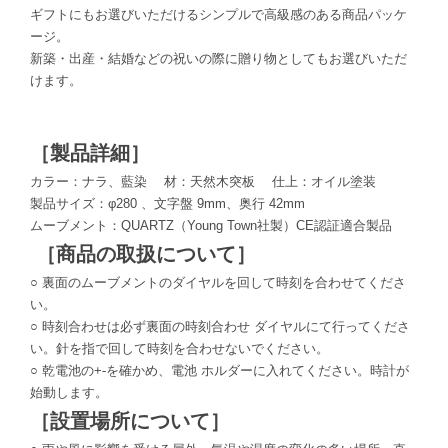
ギフトにもお選びいただけるシンプルで高級感のある商品パッケ
ージ。
新築・出産・結婚などの祝いの際に贈り物としてもお選びいただ
けます。
［製品詳細］
カラー：ナラ、藍染 材：天然木突板 仕上：オイル塗装
製品サイズ：φ280 、文字盤 9mm、奥行 42mm
ムーブメント：QUARTZ（
Young Town社製
）CE認証適合製品
［商品の取扱について］
○ 裏面のムーブメントのダイヤルを回して時刻を合わせてくださ
い。
○ 時刻合わせは必ず裏面の時刻合わせ ダイヤルにて行ってくださ
い。針を指で回して時刻を合わせないでください。
○ 乾電池の+-を確かめ、電池 ホルダーに入れてください。時計が
始動します。
［設置場所について］