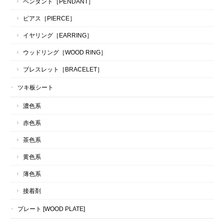
ペンダント［PENDANT］
ピアス［PIERCE］
イヤリング［EARRING］
ウッドリング［WOOD RING］
ブレスレット［BRACELET］
ツキ板シート
濃色系
赤色系
茶色系
黄色系
薄色系
接着剤
プレート [WOOD PLATE]