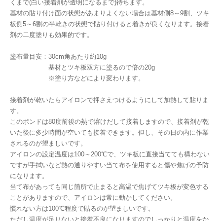
くまで(白い接着剤が透明になるまで)待ちます。
基材の貼り付け面の状態があまりよくない場合は基材側8～9割、ツキ
板側5～6割の半乾きの状態で貼り付けると着きが良くなります。接着
剤の二度塗りも効果的です。
塗布量目安：30cm角あたり約10g
基材とツキ板双方に塗るので倍の20g
※塗り方などにより変わります。
接着剤が乾いたらアイロンで押さえつけるようにして加熱して貼りま
す。
このボンドは80度前後の熱で溶けだして接着しますので、接着剤が乾
いた後に多少時間が空いても接着できます。但し、その日の内に作業
されるのが望ましいです。
アイロンの設定温度は100～200℃で、ツキ板に直接当てても構わない
ですが手拭いなど熱の通りやすい当て布を使用すると傷や焦げの予防
になります。
当て布があっても同じ箇所で止まると高温で焦げてツキ板が変色する
ことがありますので、アイロンは常に動かしてください。
慣れない方は100℃程度で貼るのが望ましいです。
ただし温度が足りないと接着不良になりますのでしっかりと温度をか