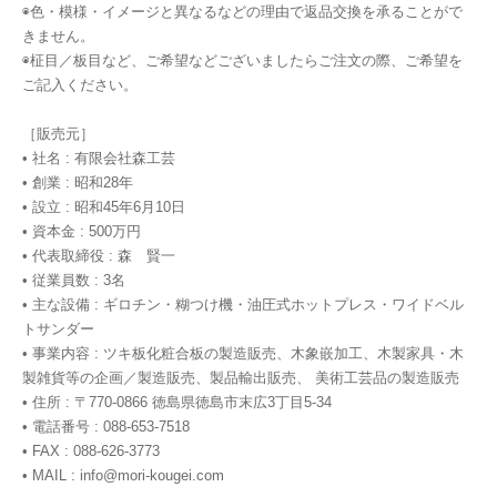
◉色・模様・イメージと異なるなどの理由で返品交換を承ることがで
きません。
◉柾目／板目など、ご希望などございましたらご注文の際、ご希望を
ご記入ください。
［販売元］
• 社名 : 有限会社森工芸
• 創業 : 昭和28年
• 設立 : 昭和45年6月10日
• 資本金 : 500万円
• 代表取締役 : 森 賢一
• 従業員数 : 3名
• 主な設備 : ギロチン・糊つけ機・油圧式ホットプレス・ワイドベル
トサンダー
• 事業内容 : ツキ板化粧合板の製造販売、木象嵌加工、木製家具・木
製雑貨等の企画／製造販売、製品輸出販売、 美術工芸品の製造販売
• 住所 : 〒770-0866 徳島県徳島市末広3丁目5-34
• 電話番号 : 088-653-7518
• FAX : 088-626-3773
• MAIL :
info@mori-kougei.com