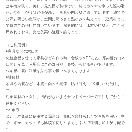
は年輪が狭く、美しい見た目が特徴です。特にカンナで削った際の滑
らかな仕上がりは評価が高く、家具や内装材に適しています。独特の
光沢と明るい色調が、空間に明るさと温かみを与えます。建築材とし
て屋内での使用に向いています。歴史的には、床材や柱材としても利
用されており、比較的高い強度を誇ります。
［ご利用例］
◉家具などの木口面
化粧合板を使って家具などを作る時、合板やMDFなどの厚み部分（木
口面）が見える場合にこの部分だけを後から貼る事があります。
ツキ板の裏に和紙を貼る事で扱いやすくなります。
◉補修材
家具や内装など、木質平面への補修、貼り替えにご利用いただけま
す。
対象基材の平面に、凹凸がないようサンドペーパーで平にしてからご
使用ください。
◉木象嵌
また、木象嵌に使用する場合は、和紙を裏打ちしたツキ板を用いる事
で、細かいカットでも比較的切りやすくなるので繊細な加工が可能で
す。