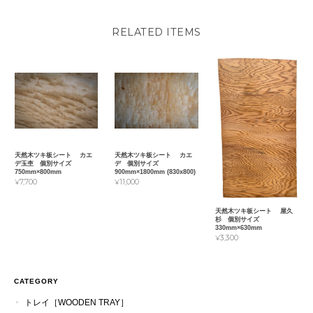
RELATED ITEMS
天然木ツキ板シート カエ
天然木ツキ板シート カエ
デ玉杢 個別サイズ
デ 個別サイズ
750mm×800mm
900mm×1800mm (830x800)
¥7,700
¥11,000
天然木ツキ板シート 屋久
杉 個別サイズ
330mm×630mm
¥3,300
CATEGORY
トレイ［WOODEN TRAY］