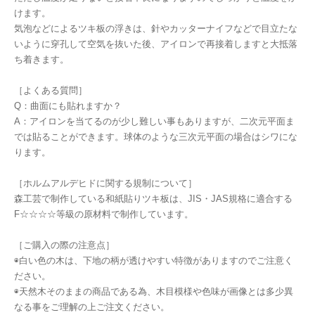
けます。
気泡などによるツキ板の浮きは、針やカッターナイフなどで目立たな
いように穿孔して空気を抜いた後、アイロンで再接着しますと大抵落
ち着きます。
［よくある質問］
Q：曲面にも貼れますか？
A：アイロンを当てるのが少し難しい事もありますが、二次元平面ま
では貼ることができます。球体のような三次元平面の場合はシワにな
ります。
［ホルムアルデヒドに関する規制について］
森工芸で制作している和紙貼りツキ板は、JIS・JAS規格に適合する
F☆☆☆☆等級の原材料で制作しています。
［ご購入の際の注意点］
◉白い色の木は、下地の柄が透けやすい特徴がありますのでご注意く
ださい。
◉天然木そのままの商品である為、木目模様や色味が画像とは多少異
なる事をご理解の上ご注文ください。