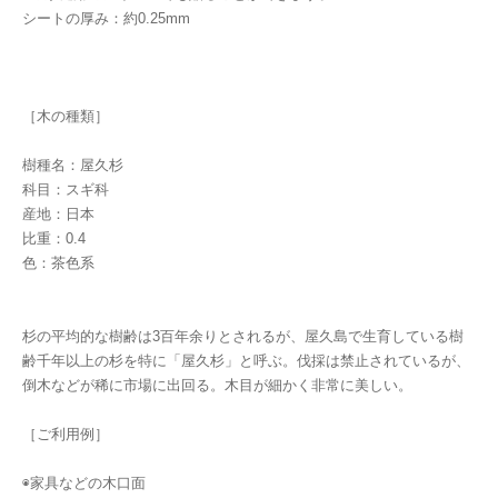
シートの厚み：約0.25mm
［木の種類］
樹種名：屋久杉
科目：スギ科
産地：日本
比重：0.4
色：茶色系
杉の平均的な樹齢は3百年余りとされるが、屋久島で生育している樹
齢千年以上の杉を特に「屋久杉」と呼ぶ。伐採は禁止されているが、
倒木などが稀に市場に出回る。木目が細かく非常に美しい。
［ご利用例］
◉家具などの木口面