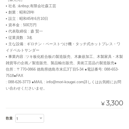
• 社名 :&nbsp;有限会社森工芸
• 創業 : 昭和28年
• 設立 : 昭和45年6月10日
• 資本金 : 500万円
• 代表取締役 : 森 賢一
• 従業員数 : 3名
• 主な設備 : ギロチン・ペーストつけ機・タッチ式ホットプレス・ワ
イドベルトサンダー
• 事業内容 :ツキ板化粧合板の製造販売、木象嵌加工、木製家具・木製
雑貨等の企画／製造販売、製品輸出販売、美術工芸品の製造販売●
住所 : 〒770-0866 徳島県徳島市末広3丁目5-34 ●電話番号: 088-653-
7518●FAX
: 088-626-3773 ●MAIL :
info@mori-kougei.com
詳しくはお気軽にお問
い合わせくださいませ。
3,300
¥
数量