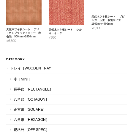
天然木ツキ板シート ブビ
ンガ 玉杢 個別サイズ
1600mm×400mm
¥8,800
天然木ツキ板シート アメ
天然木ツキ板シート シル
リカンブラックチェリー 赤
キーオーク
色系 900mm×1800mm
¥880
¥6,600
CATEGORY
トレイ［WOODEN TRAY］
小［MINI］
長手盆［RECTANGLE］
八角盆［OCTAGON］
正方形［SQUARE］
六角形［HEXAGON］
規格外［OFF-SPEC］