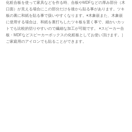
化粧合板を使って家具などを作る時、合板やMDFなどの厚み部分（木
口面）が見える場合にこの部分だけを後から貼る事があります。ツキ
板の裏に和紙を貼る事で扱いやすくなります。◉木象嵌また、木象嵌
に使用する場合は、和紙を裏打ちしたツキ板を置く事で、細かいカッ
トでも比較的切りやすいので繊細な加工が可能です。 ◉スピーカー合
板・MDFなどスピーカーボックスの化粧板としてお使い頂けます。］
ご家庭用のアイロンでも貼ることができます。