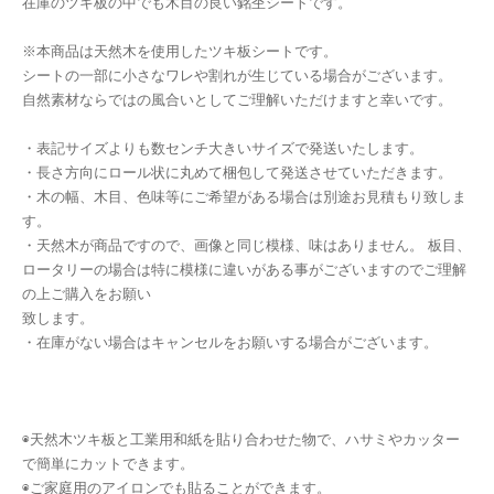
在庫のツキ板の中でも木目の良い銘杢シートです。
※本商品は天然木を使用したツキ板シートです。
シートの一部に小さなワレや割れが生じている場合がございます。
自然素材ならではの風合いとしてご理解いただけますと幸いです。
・表記サイズよりも数センチ大きいサイズで発送いたします。
・長さ方向にロール状に丸めて梱包して発送させていただきます。
・木の幅、木目、色味等にご希望がある場合は別途お見積もり致しま
す。
・天然木が商品ですので、画像と同じ模様、味はありません。 板目、
ロータリーの場合は特に模様に違いがある事がございますのでご理解
の上ご購入をお願い
致します。
・在庫がない場合はキャンセルをお願いする場合がございます。
◉天然木ツキ板と工業用和紙を貼り合わせた物で、ハサミやカッター
で簡単にカットできます。
◉ご家庭用のアイロンでも貼ることができます。