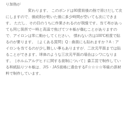
り加熱が
変わります。 このボンドは80度前後の熱で溶けだして次
にしますので、後続剤が乾いた後に多少時間が空いても次にできま
す。 ただし、その日のうちに作業されるのが我慢です。当て布があっ
ても同じ箇所で一時と高温で焦げてツキ板が傷むことがありますの
で、アイロンは常に動かしてください。 慣れない方は100℃程度で貼
るのが要ります。［よくある質問］Q：曲面にも貼れますか？A：ア
イロンを当てるのが少し難しい事もありますが、二次元平面までは貼
ることができます。球体のような三次元平面の場合はシワになりま
す。［ホルムアルデヒドに関する規制について］森工芸で制作してい
る和紙貼りツキ板は、JIS・JAS規格に適合するF☆☆☆☆等級の原材
料で制作しています。