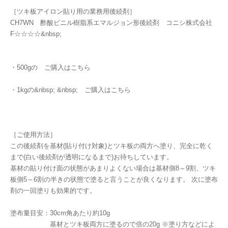
［ツキ板アイロン貼り用の業務用後続剤］
CH7WN 酢酸ビニル樹脂系エマルジョン形後続剤 コニシ株式会社
F☆☆☆☆&nbsp;
・500gの ご購入はこちら
・1kgの&nbsp; &nbsp; ご購入はこちら
［ご使用方法］
この後続剤を基材(貼り付け対象)とツキ板の両方へ塗り、完全に乾く
まで(白い後続剤が透明になるまで)お待ちしています。
基材の貼り付け面の状態があまりよくない場合は基材側8～9割、ツキ
板側5～6割の半きの状態で塗ると言うことが良くなります。 次に塗布
剤の一回塗りも効果的です。
塗布量目安：30cm角あたり約10g
基材とツキ板両方に塗るので倍の20g ※塗り方などによ