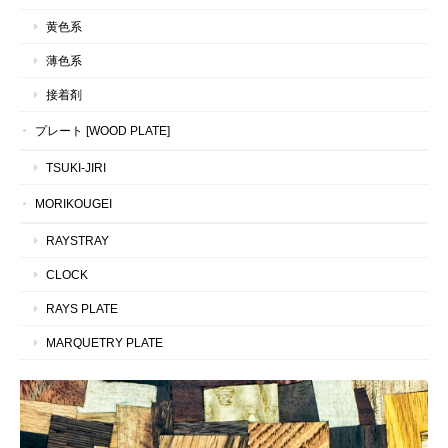
黄色系
薄色系
接着剤
プレート [WOOD PLATE]
TSUKI-JIRI
MORIKOUGEI
RAYSTRAY
CLOCK
RAYS PLATE
MARQUETRY PLATE