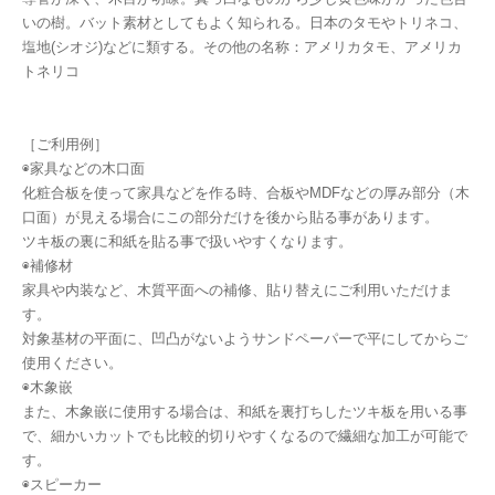
いの樹。バット素材としてもよく知られる。日本のタモやトリネコ、
塩地(シオジ)などに類する。その他の名称：アメリカタモ、アメリカ
トネリコ
［ご利用例］
◉家具などの木口面
化粧合板を使って家具などを作る時、合板やMDFなどの厚み部分（木
口面）が見える場合にこの部分だけを後から貼る事があります。
ツキ板の裏に和紙を貼る事で扱いやすくなります。
◉補修材
家具や内装など、木質平面への補修、貼り替えにご利用いただけま
す。
対象基材の平面に、凹凸がないようサンドペーパーで平にしてからご
使用ください。
◉木象嵌
また、木象嵌に使用する場合は、和紙を裏打ちしたツキ板を用いる事
で、細かいカットでも比較的切りやすくなるので繊細な加工が可能で
す。
◉スピーカー