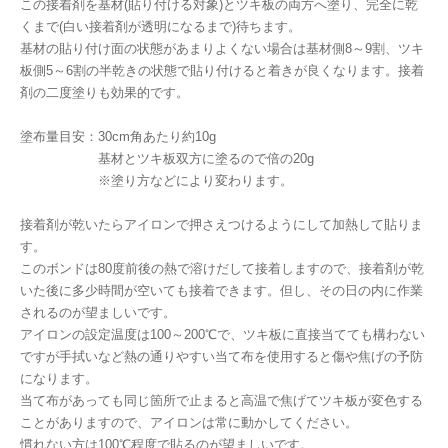
この接着剤を基材(貼り付ける対象)とツキ板の両方へ塗り、完全に乾
くまで(白い接着剤が透明になるまで)待ちます。
基材の貼り付け面の状態があまりよくない場合は基材側8～9割、ツキ
板側5～6割の半乾きの状態で貼り付けると着きが良くなります。接着
剤の二度塗りも効果的です。
塗布量目安：30cm角あたり約10g
基材とツキ板双方に塗るので倍の20g
※塗り方などにより変わります。
接着剤が乾いたらアイロンで押さえつけるようにして加熱して貼りま
す。
このボンドは80度前後の熱で溶けだして接着しますので、接着剤が乾
いた後に多少時間が空いても接着できます。但し、その日の内に作業
されるのが望ましいです。
アイロンの設定温度は100～200℃で、ツキ板に直接当てても構わない
ですが手拭いなど熱の通りやすい当て布を使用すると傷や焦げの予防
になります。
当て布があっても同じ箇所で止まると高温で焦げてツキ板が変色する
ことがありますので、アイロンは常に動かしてください。
慣れない方は100℃程度で貼るのが望ましいです。