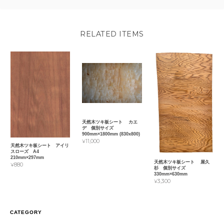
RELATED ITEMS
天然木ツキ板シート カエ
デ 個別サイズ
900mm×1800mm (830x800)
¥11,000
天然木ツキ板シート アイリ
スローズ A4
210mm×297mm
天然木ツキ板シート 屋久
¥880
杉 個別サイズ
330mm×630mm
¥3,300
CATEGORY