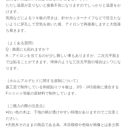
ただし温度が足りないと接着不良になりますのでしっかりと温度をか
けます。
気泡などによるツキ板の浮きは、針やカッターナイフなどで目立たな
いように穿孔して空気を抜いた後、アイロンで再接着しますと大抵落
ち着きます。
［よくある質問］
Q：曲面にも貼れますか？
A：アイロンを当てるのが少し難しい事もありますが、二次元平面ま
では貼ることができます。球体のような三次元平面の場合はシワにな
ります。
［ホルムアルデヒドに関する規制について］
森工芸で制作している和紙貼りツキ板は、JIS・JAS規格に適合する
F☆☆☆☆等級の原材料で制作しています。
［ご購入の際の注意点］
◉白い色の木は、下地の柄が透けやすい特徴がありますのでご注意く
ださい。
◉天然木そのままの商品である為、木目模様や色味が画像とは多少異