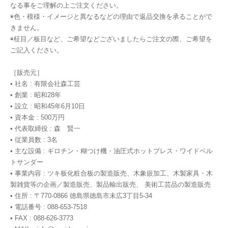
なる事をご理解の上ご注文ください。
◉色・模様・イメージと異なるなどの理由で返品交換を承ることがで
きません。
◉柾目／板目など、ご希望などございましたらご注文の際、ご希望を
ご記入ください。
［販売元］
• 社名 : 有限会社森工芸
• 創業 : 昭和28年
• 設立 : 昭和45年6月10日
• 資本金 : 500万円
• 代表取締役 : 森 賢一
• 従業員数 : 3名
• 主な設備 : ギロチン・糊つけ機・油圧式ホットプレス・ワイドベル
トサンダー
• 事業内容 : ツキ板化粧合板の製造販売、木象嵌加工、木製家具・木
製雑貨等の企画／製造販売、製品輸出販売、 美術工芸品の製造販売
• 住所 : 〒770-0866 徳島県徳島市末広3丁目5-34
• 電話番号 : 088-653-7518
• FAX : 088-626-3773