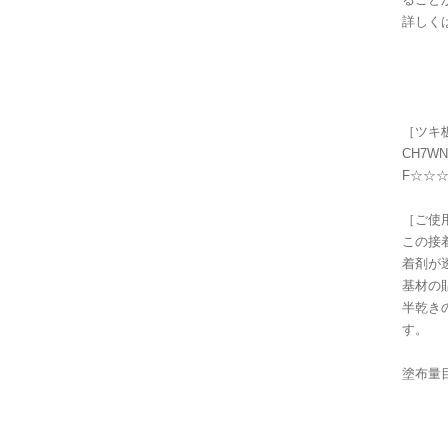
詳しく
［ツキ
CH7
F☆☆
［ご使
この接
着剤が
基材の
半乾き
す。
塗布量目
基材
※塗