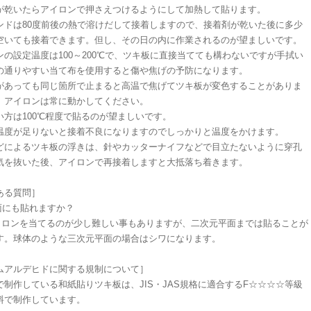
が乾いたらアイロンで押さえつけるようにして加熱して貼ります。
ンドは80度前後の熱で溶けだして接着しますので、接着剤が乾いた後に多少
空いても接着できます。但し、その日の内に作業されるのが望ましいです。
ンの設定温度は100～200℃で、ツキ板に直接当てても構わないですが手拭い
の通りやすい当て布を使用すると傷や焦げの予防になります。
があっても同じ箇所で止まると高温で焦げてツキ板が変色することがありま
、アイロンは常に動かしてください。
い方は100℃程度で貼るのが望ましいです。
温度が足りないと接着不良になりますのでしっかりと温度をかけます。
どによるツキ板の浮きは、針やカッターナイフなどで目立たないように穿孔
気を抜いた後、アイロンで再接着しますと大抵落ち着きます。
ある質問］
面にも貼れますか？
イロンを当てるのが少し難しい事もありますが、二次元平面までは貼ることが
す。球体のような三次元平面の場合はシワになります。
ムアルデヒドに関する規制について］
で制作している和紙貼りツキ板は、JIS・JAS規格に適合するF☆☆☆☆等級
料で制作しています。