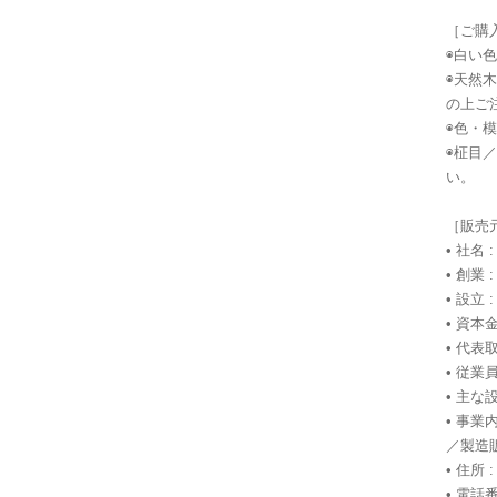
［ご購
◉白い
◉天然
の上ご
◉色・
◉柾目
い。
［販売
• 社名
• 創業 
• 設立 
• 資本金
• 代表
• 従業員
• 主
• 事
／製造
• 住所 
• 電話番号