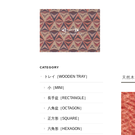
CATEGORY
トレイ［WOODEN TRAY］
天然
小［MINI］
長手盆［RECTANGLE］
八角盆［OCTAGON］
正方形［SQUARE］
六角形［HEXAGON］