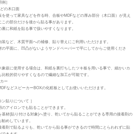
用例］
などの木口面
板を使って家具などを作る時、合板やMDFなどの厚み部分（木口面）が見え
にこの部分だけを後から貼る事があります。
の裏に和紙を貼る事で扱いやすくなります。
内装など、木質平面への補修、貼り替えにご利用いただけます。
材の平面に、凹凸がないようサンドペーパーで平にしてからご使用くださ
木象嵌に使用する場合は、和紙を裏打ちしたツキ板を用いる事で、細かいカ
も比較的切りやすくなるので繊細な加工が可能です。
ーカー
MDFなどスピーカーBOXの化粧板としてお使いいただけます。
ロン貼りについて ］
用のアイロンでも貼ることができます。
を基材(貼り付ける対象)へ塗り、乾いてから貼ることができる専用の接着剤の
お勧めしています。
接着剤で貼るよりも、乾いてから貼る事ができるので時間にとらわれずに貼
ができます。