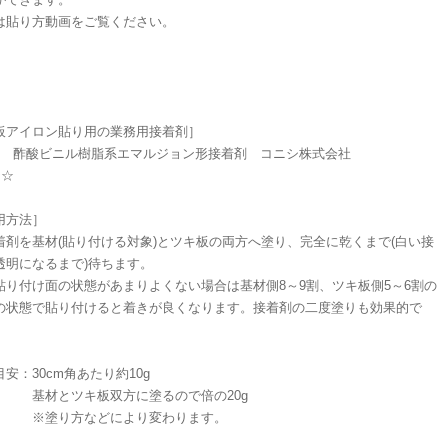
は貼り方動画をご覧ください。
板アイロン貼り用の業務用接着剤］
WN 酢酸ビニル樹脂系エマルジョン形接着剤 コニシ株式会社
☆☆
用方法］
着剤を基材(貼り付ける対象)とツキ板の両方へ塗り、完全に乾くまで(白い接
透明になるまで)待ちます。
貼り付け面の状態があまりよくない場合は基材側8～9割、ツキ板側5～6割の
の状態で貼り付けると着きが良くなります。接着剤の二度塗りも効果的で
安：30cm角あたり約10g
とツキ板双方に塗るので倍の20g
り方などにより変わります。