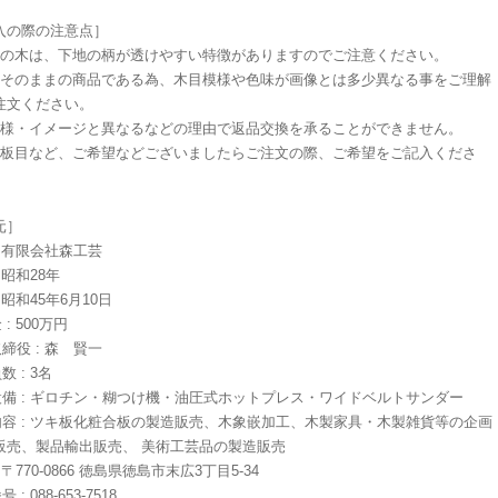
入の際の注意点］
色の木は、下地の柄が透けやすい特徴がありますのでご注意ください。
木そのままの商品である為、木目模様や色味が画像とは多少異なる事をご理解
注文ください。
模様・イメージと異なるなどの理由で返品交換を承ることができません。
／板目など、ご希望などございましたらご注文の際、ご希望をご記入くださ
元］
 : 有限会社森工芸
: 昭和28年
: 昭和45年6月10日
 : 500万円
取締役 : 森 賢一
数 : 3名
な設備 : ギロチン・糊つけ機・油圧式ホットプレス・ワイドベルトサンダー
業内容 : ツキ板化粧合板の製造販売、木象嵌加工、木製家具・木製雑貨等の企画
販売、製品輸出販売、 美術工芸品の製造販売
: 〒770-0866 徳島県徳島市末広3丁目5-34
 : 088-653-7518