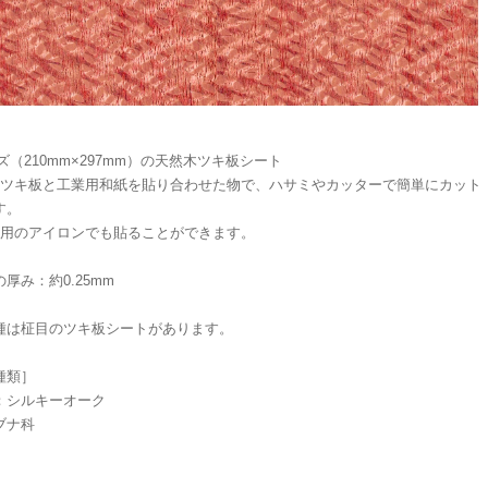
ズ（210mm×297mm）の天然木ツキ板シート
木ツキ板と工業用和紙を貼り合わせた物で、ハサミやカッターで簡単にカット
す。
庭用のアイロンでも貼ることができます。
厚み：約0.25mm
種は柾目のツキ板シートがあります。
種類］
：シルキーオーク
ブナ科