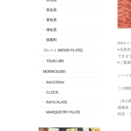
茶色系
黄色系
薄色系
接着剤
A4サイ
◉天然
プレート [WOOD PLATE]
できま
TSUKI-JIRI
◉ご家
MORIKOUGEI
シートの
RAYSTRAY
この樹
CLOCK
［木の
RAYS PLATE
樹種名
MARQUETRY PLATE
科目：