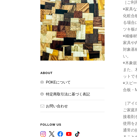
［ご利
◉家具
化粧合
る場合
ツキ板
◉補修材
家具や
対象基
い。
◉木象嵌
また、
ABOUT
ットで
POKEについて
◉スピ
合板・
特定商取引法に基づく表記
［アイ
お問い合わせ
ご家庭
接着剤
使用を
FOLLOW US
通常の
ること