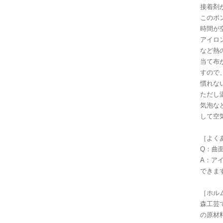
接着剤
このボ
時間が
アイロ
など熱
当て布
すので
慣れな
ただし
気泡な
して空
［よく
Q：曲
A：ア
できま
［ホル
森工芸
の原材