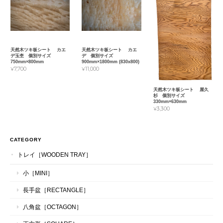
天然木ツキ板シート カエ
天然木ツキ板シート カエ
デ玉杢 個別サイズ
デ 個別サイズ
750mm×800mm
900mm×1800mm (830x800)
¥7,700
¥11,000
天然木ツキ板シート 屋久
杉 個別サイズ
330mm×630mm
¥3,300
CATEGORY
トレイ［WOODEN TRAY］
小［MINI］
長手盆［RECTANGLE］
八角盆［OCTAGON］