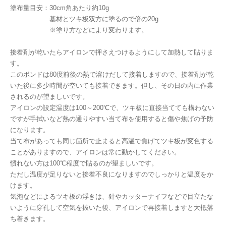
塗布量目安：30cm角あたり約10g
基材とツキ板双方に塗るので倍の20g
※塗り方などにより変わります。
接着剤が乾いたらアイロンで押さえつけるようにして加熱して貼りま
す。
このボンドは80度前後の熱で溶けだして接着しますので、接着剤が乾
いた後に多少時間が空いても接着できます。但し、その日の内に作業
されるのが望ましいです。
アイロンの設定温度は100～200℃で、ツキ板に直接当てても構わない
ですが手拭いなど熱の通りやすい当て布を使用すると傷や焦げの予防
になります。
当て布があっても同じ箇所で止まると高温で焦げてツキ板が変色する
ことがありますので、アイロンは常に動かしてください。
慣れない方は100℃程度で貼るのが望ましいです。
ただし温度が足りないと接着不良になりますのでしっかりと温度をか
けます。
気泡などによるツキ板の浮きは、針やカッターナイフなどで目立たな
いように穿孔して空気を抜いた後、アイロンで再接着しますと大抵落
ち着きます。