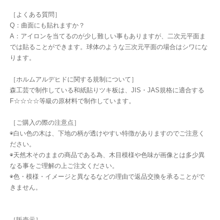
［よくある質問］
Q：曲面にも貼れますか？
A：アイロンを当てるのが少し難しい事もありますが、二次元平面ま
では貼ることができます。球体のような三次元平面の場合はシワにな
ります。
［ホルムアルデヒドに関する規制について］
森工芸で制作している和紙貼りツキ板は、JIS・JAS規格に適合する
F☆☆☆☆等級の原材料で制作しています。
［ご購入の際の注意点］
◉白い色の木は、下地の柄が透けやすい特徴がありますのでご注意く
ださい。
◉天然木そのままの商品である為、木目模様や色味が画像とは多少異
なる事をご理解の上ご注文ください。
◉色・模様・イメージと異なるなどの理由で返品交換を承ることがで
きません。
［販売元］