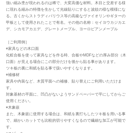
強い縮み杢が現われるのは稀で、大変高価な材料。木目と交差する様
に現れる縮みの特徴を生かして光線貼りにすると波紋の様な模様にな
る。古くからストラディバリウス等の高級なヴァイオリンやギターの
甲板として使用されたことで有名。その他の名称：セイヨウカジカエ
デ、シカモアカエデ、グレートメープル、ヨーロピアンメープル
［ご利用例］
◉家具などの木口面
化粧合板を使って家具などを作る時、合板やMDFなどの厚み部分（木
口面）が見える場合にこの部分だけを後から貼る事があります。
ツキ板の裏に和紙を貼る事で扱いやすくなります。
◉補修材
家具や内装など、木質平面への補修、貼り替えにご利用いただけま
す。
対象基材の平面に、凹凸がないようサンドペーパーで平にしてからご
使用ください。
◉木象嵌
また、木象嵌に使用する場合は、和紙を裏打ちしたツキ板を用いる事
で、細かいカットでも比較的切りやすくなるので繊細な加工が可能で
す。