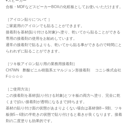
◉スピーカー
合板・MDFなどスピーカーBOXの化粧板としてお使いいただけます。
［アイロン貼りについて ］
ご家庭用のアイロンでも貼ることができます。
接着剤を基材(貼り付ける対象)へ塗り、乾いてから貼ることができる
専用の接着剤の使用をお勧めしています。
通常の接着剤で貼るよりも、乾いてから貼る事ができるので時間にと
らわれずに貼ることができます。
［ツキ板アイロン貼り用の業務用接着剤］
CH7WN 酢酸ビニル樹脂系エマルジョン形接着剤 コニシ株式会社
F☆☆☆☆
［ご使用方法］
この接着剤を基材(貼り付ける対象)とツキ板の両方へ塗り、完全に乾
くまで(白い接着剤が透明になるまで)待ちます。
基材の貼り付け面の状態があまりよくない場合は基材側8～9割、ツキ
板側5～6割の半乾きの状態で貼り付けると着きが良くなります。接着
剤の二度塗りも効果的です。