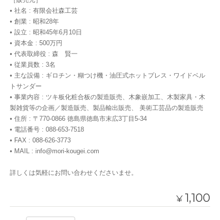
• 社名 : 有限会社森工芸
• 創業 : 昭和28年
• 設立 : 昭和45年6月10日
• 資本金 : 500万円
• 代表取締役 : 森 賢一
• 従業員数 : 3名
• 主な設備 : ギロチン・糊つけ機・油圧式ホットプレス・ワイドベル
トサンダー
• 事業内容 : ツキ板化粧合板の製造販売、木象嵌加工、木製家具・木
製雑貨等の企画／製造販売、製品輸出販売、 美術工芸品の製造販売
• 住所 : 〒770-0866 徳島県徳島市末広3丁目5-34
• 電話番号 : 088-653-7518
• FAX : 088-626-3773
• MAIL :
info@mori-kougei.com
詳しくは気軽にお問い合わせくださいませ。
1,100
¥