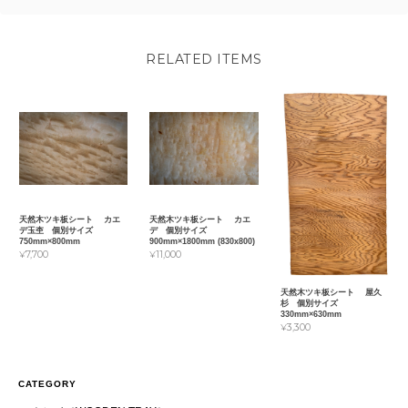
RELATED ITEMS
天然木ツキ板シート カエ
天然木ツキ板シート カエ
デ玉杢 個別サイズ
デ 個別サイズ
750mm×800mm
900mm×1800mm (830x800)
¥7,700
¥11,000
天然木ツキ板シート 屋久
杉 個別サイズ
330mm×630mm
¥3,300
CATEGORY