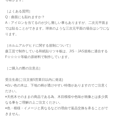
［よくある質問］
Q：曲面にも貼れますか？
A：アイロンを当てるのが少し難しい事もありますが、二次元平面ま
では貼ることができます。球体のような三次元平面の場合はシワにな
ります。
［ホルムアルデヒドに関する規制について］
森工芸で制作している和紙貼りツキ板は、JIS・JAS規格に適合する
F☆☆☆☆等級の原材料で制作しています。
［ご購入の際の注意点］
受注生産(ご注文後5営業日以内に発送)
◉白い色の木は、下地の柄が透けやすい特徴がありますのでご注意く
ださい。
◉天然木そのままの商品である為、木目模様や色味が画像とは多少異
なる事をご理解の上ご注文ください。
◉色・模様・イメージと異なるなどの理由で返品交換を承ることがで
きません。