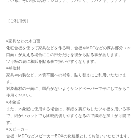
ている。その他の名称：シロブナ、ソバグリ、ソバノキ、ブナノキ
［ご利用例］
◉家具などの木口面
化粧合板を使って家具などを作る時、合板やMDFなどの厚み部分（木
口面）が見える場合にこの部分だけを後から貼る事があります。
ツキ板の裏に和紙を貼る事で扱いやすくなります。
◉補修材
家具や内装など、木質平面への補修、貼り替えにご利用いただけま
す。
対象基材の平面に、凹凸がないようサンドペーパーで平にしてからご
使用ください。
◉木象嵌
また、木象嵌に使用する場合は、和紙を裏打ちしたツキ板を用いる事
で、細かいカットでも比較的切りやすくなるので繊細な加工が可能で
す。
◉スピーカー
合板・MDFなどスピーカーBOXの化粧板としてお使いいただけます。