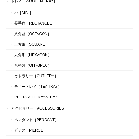
トレイ［WOODEN TRAY］
小［MINI］
長手盆［RECTANGLE］
八角盆［OCTAGON］
正方形［SQUARE］
六角形［HEXAGON］
規格外［OFF-SPEC］
カトラリー［CUTLERY］
ティートレイ［TEA TRAY］
RECTANGLE RAYSTRAY
アクセサリー［ACCESSORIES］
ペンダント［PENDANT］
ピアス［PIERCE］