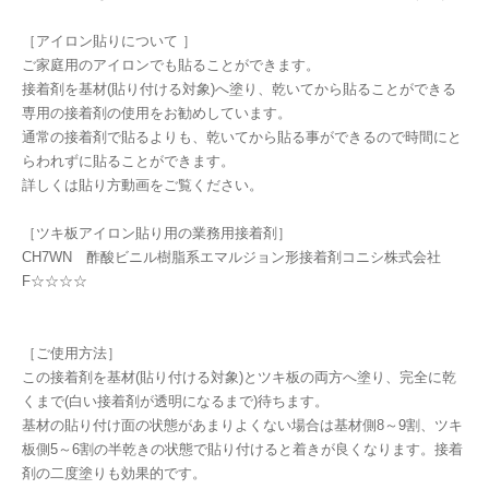
［アイロン貼りについて ］
ご家庭用のアイロンでも貼ることができます。
接着剤を基材(貼り付ける対象)へ塗り、乾いてから貼ることができる
専用の接着剤の使用をお勧めしています。
通常の接着剤で貼るよりも、乾いてから貼る事ができるので時間にと
らわれずに貼ることができます。
詳しくは貼り方動画をご覧ください。
［ツキ板アイロン貼り用の業務用接着剤］
CH7WN 酢酸ビニル樹脂系エマルジョン形接着剤コニシ株式会社
F☆☆☆☆
［ご使用方法］
この接着剤を基材(貼り付ける対象)とツキ板の両方へ塗り、完全に乾
くまで(白い接着剤が透明になるまで)待ちます。
基材の貼り付け面の状態があまりよくない場合は基材側8～9割、ツキ
板側5～6割の半乾きの状態で貼り付けると着きが良くなります。接着
剤の二度塗りも効果的です。