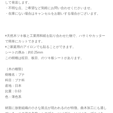
して発送します。
・不明な点、ご希望など気軽にお問い合わせくださいませ。
・在庫にない場合はキャンセルをお願いする場合がございます。
◉天然木ツキ板と工業用和紙を貼り合わせた物で、ハサミやカッター
で簡単にカットできます。
◉ご家庭用のアイロンでも貼ることができます。
シートの厚み：約0.25mm
この樹種は柾目、板目、のツキ板シートがあります。
［木の種類］
樹種名：ブナ
科目：ブナ科
産地：日本
比重：0.63
色：薄色系
材面に放射組織の小さな斑点が現われるのが特徴。曲木加工にも適し