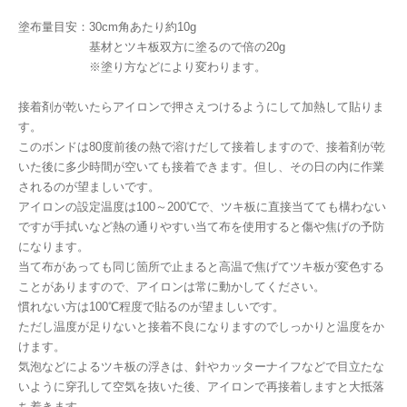
塗布量目安：30cm角あたり約10g
基材とツキ板双方に塗るので倍の20g
※塗り方などにより変わります。
接着剤が乾いたらアイロンで押さえつけるようにして加熱して貼りま
す。
このボンドは80度前後の熱で溶けだして接着しますので、接着剤が乾
いた後に多少時間が空いても接着できます。但し、その日の内に作業
されるのが望ましいです。
アイロンの設定温度は100～200℃で、ツキ板に直接当てても構わない
ですが手拭いなど熱の通りやすい当て布を使用すると傷や焦げの予防
になります。
当て布があっても同じ箇所で止まると高温で焦げてツキ板が変色する
ことがありますので、アイロンは常に動かしてください。
慣れない方は100℃程度で貼るのが望ましいです。
ただし温度が足りないと接着不良になりますのでしっかりと温度をか
けます。
気泡などによるツキ板の浮きは、針やカッターナイフなどで目立たな
いように穿孔して空気を抜いた後、アイロンで再接着しますと大抵落
ち着きます。