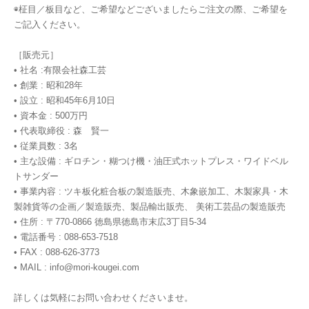
◉柾目／板目など、ご希望などございましたらご注文の際、ご希望を
ご記入ください。
［販売元］
• 社名 :有限会社森工芸
• 創業 : 昭和28年
• 設立 : 昭和45年6月10日
• 資本金 : 500万円
• 代表取締役 : 森 賢一
• 従業員数 : 3名
• 主な設備 : ギロチン・糊つけ機・油圧式ホットプレス・ワイドベル
トサンダー
• 事業内容 : ツキ板化粧合板の製造販売、木象嵌加工、木製家具・木
製雑貨等の企画／製造販売、製品輸出販売、 美術工芸品の製造販売
• 住所 : 〒770-0866 徳島県徳島市末広3丁目5-34
• 電話番号 : 088-653-7518
• FAX : 088-626-3773
• MAIL :
info@mori-kougei.com
詳しくは気軽にお問い合わせくださいませ。