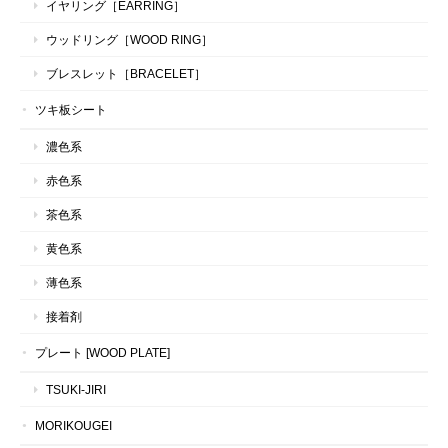
イヤリング［EARRING］
ウッドリング［WOOD RING］
ブレスレット［BRACELET］
ツキ板シート
濃色系
赤色系
茶色系
黄色系
薄色系
接着剤
プレート [WOOD PLATE]
TSUKI-JIRI
MORIKOUGEI