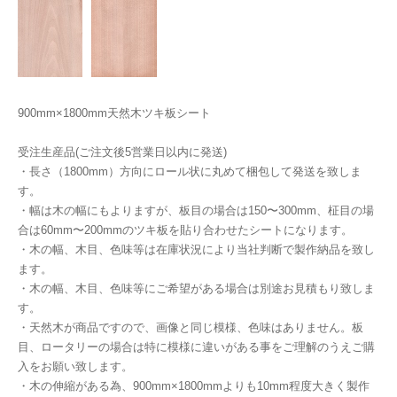
900mm×1800mm天然木ツキ板シート
受注生産品(ご注文後5営業日以内に発送)
・長さ（1800mm）方向にロール状に丸めて梱包して発送を致しま
す。
・幅は木の幅にもよりますが、板目の場合は150〜300mm、柾目の場
合は60mm〜200mmのツキ板を貼り合わせたシートになります。
・木の幅、木目、色味等は在庫状況により当社判断で製作納品を致し
ます。
・木の幅、木目、色味等にご希望がある場合は別途お見積もり致しま
す。
・天然木が商品ですので、画像と同じ模様、色味はありません。板
目、ロータリーの場合は特に模様に違いがある事をご理解のうえご購
入をお願い致します。
・木の伸縮がある為、900mm×1800mmよりも10mm程度大きく製作