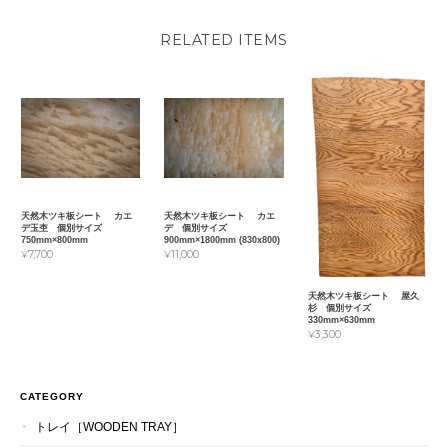
RELATED ITEMS
天然木ツキ板シート カエ
天然木ツキ板シート カエ
デ玉杢 個別サイズ
デ 個別サイズ
750mm×800mm
900mm×1800mm (830x800)
¥7,700
¥11,000
天然木ツキ板シート 屋久
杉 個別サイズ
330mm×630mm
¥3,300
CATEGORY
トレイ［WOODEN TRAY］