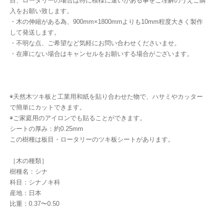
目、ロータリーの場合は特に模様に違いがある事をご理解のうえご購
入をお願い致します。
・木の伸縮がある為、900mm×1800mmよりも10mm程度大きく製作
して発送します。
・不明な点、ご希望など気軽にお問い合わせくださいませ。
・在庫にない場合はキャンセルをお願いする場合がございます。
◉天然木ツキ板と工業用和紙を貼り合わせた物で、ハサミやカッター
で簡単にカットできます。
◉ご家庭用のアイロンでも貼ることができます。
シートの厚み：約0.25mm
この樹種は板目・ロータリーのツキ板シートがあります。
［木の種類］
樹種名：シナ
科目：シナノキ科
産地：日本
比重：0.37〜0.50