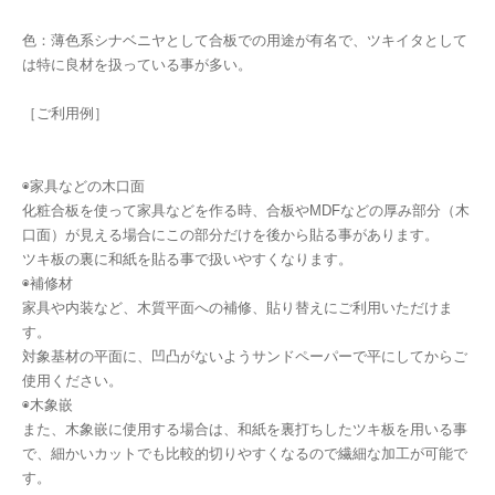
色：薄色系シナベニヤとして合板での用途が有名で、ツキイタとして
は特に良材を扱っている事が多い。
［ご利用例］
◉家具などの木口面
化粧合板を使って家具などを作る時、合板やMDFなどの厚み部分（木
口面）が見える場合にこの部分だけを後から貼る事があります。
ツキ板の裏に和紙を貼る事で扱いやすくなります。
◉補修材
家具や内装など、木質平面への補修、貼り替えにご利用いただけま
す。
対象基材の平面に、凹凸がないようサンドペーパーで平にしてからご
使用ください。
◉木象嵌
また、木象嵌に使用する場合は、和紙を裏打ちしたツキ板を用いる事
で、細かいカットでも比較的切りやすくなるので繊細な加工が可能で
す。