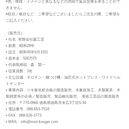
◉色・模様・イメージと異なるなどの理由で返品交換を承ることがで
きません。
◉柾目／板目など、ご希望などございましたらご注文の際、ご希望を
ご記入ください。
［販売元］
• 社名 :有限会社森工芸
• 創業 : 昭和28年
• 設立 : 昭和45年6月10日
• 資本金 : 500万円
• 代表取締役 : 森 賢一
• 従業員数 : 3名
• 主な設備 : ギロチン・糊つけ機・油圧式ホットプレス・ワイドベル
トサンダー
• 事業内容 : ツキ板化粧合板の製造販売、木象嵌加工、木製家具・木
製雑貨等の企画／製造販売、製品輸出販売、 美術工芸品の製造販売
• 住所 : 〒770-0866 徳島県徳島市末広3丁目5-34
• 電話番号 : 088-653-7518
• FAX : 088-626-3773
• MAIL :
info@mori-kougei.com