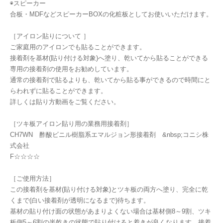
◉スピーカー
合板・MDFなどスピーカーBOXの化粧板としてお使いいただけます。
［アイロン貼りについて ］
ご家庭用のアイロンでも貼ることができます。
接着剤を基材(貼り付ける対象)へ塗り、乾いてから貼ることができる
専用の接着剤の使用をお勧めしています。
通常の接着剤で貼るよりも、乾いてから貼る事ができるので時間にと
らわれずに貼ることができます。
詳しくは貼り方動画をご覧ください。
［ツキ板アイロン貼り用の業務用接着剤］
CH7WN 酢酸ビニル樹脂系エマルジョン形接着剤 &nbsp;コニシ株
式会社
F☆☆☆☆
［ご使用方法］
この接着剤を基材(貼り付ける対象)とツキ板の両方へ塗り、完全に乾
くまで(白い接着剤が透明になるまで)待ちます。
基材の貼り付け面の状態があまりよくない場合は基材側8～9割、ツキ
板側5～6割の半乾きの状態で貼り付けると着きが良くなります。接着