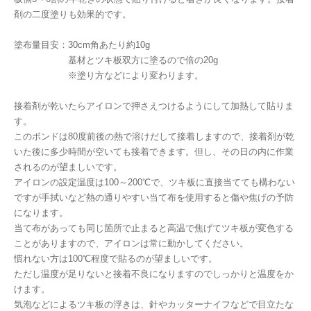
剤の二度塗りも効果的です。
塗布量目安：30cm角あたり約10g
基材とツキ板双方に塗るので倍の20g
※塗り方などにより変わります。
接着剤が乾いたらアイロンで押さえつけるようにして加熱して貼りま
す。
このボンドは80度前後の熱で溶けだして接着しますので、接着剤が乾
いた後に多少時間が空いても接着できます。但し、その日の内に作業
されるのが望ましいです。
アイロンの設定温度は100～200℃で、ツキ板に直接当てても構わない
ですが手拭いなど熱の通りやすい当て布を使用すると傷や焦げの予防
になります。
当て布があっても同じ箇所で止まると高温で焦げてツキ板が変色する
ことがありますので、アイロンは常に動かしてください。
慣れない方は100℃程度で貼るのが望ましいです。
ただし温度が足りないと接着不良になりますのでしっかりと温度をか
けます。
気泡などによるツキ板の浮きは、針やカッターナイフなどで目立たな