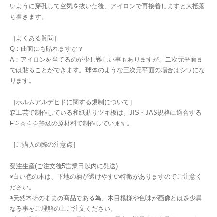
いように穿孔して空気を抜いた後、アイロンで再接着しますと大抵落
ち着きます。
［よくある質問］
Q：曲面にも貼れますか？
A：アイロンを当てるのが少し難しい事もありますが、二次元平面ま
では貼ることができます。球体のような三次元平面の場合はシワにな
ります。
［ホルムアルデヒドに関する規制について］
森工芸で制作している和紙貼りツキ板は、JIS・JAS規格に適合する
F☆☆☆☆等級の原材料で制作しています。
［ご購入の際の注意点］
受注生産(ご注文後5営業日以内に発送)
◉白い色の木は、下地の柄が透けやすい特徴がありますのでご注意く
ださい。
◉天然木そのままの商品である為、木目模様や色味が画像とは多少異
なる事をご理解の上ご注文ください。