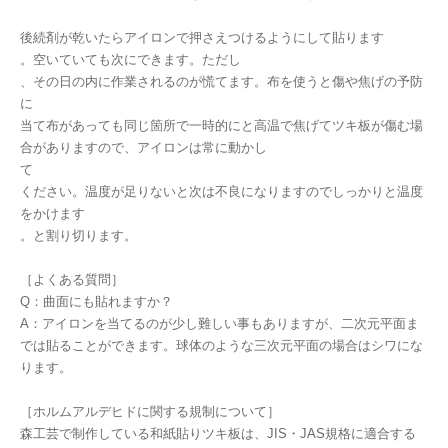
後続剤が乾いたらアイロンで押さえつけるようにして貼ります
。空いていても次にできます。ただし
、その日の内に作業されるのが慌てます。布を使うと傷や焦げの予防
に
当て布があっても同じ箇所で一時的にと高温で焦げてツキ板が傷む場
合がありますので、アイロンは常に動かし
て
ください。温度が足りないと次は不良になりますのでしっかりと温度
をかけます
。と割り切ります。
［よくある質問］
Q：曲面にも貼れますか？
A：アイロンを当てるのが少し難しい事もありますが、二次元平面ま
では貼ることができます。球体のような三次元平面の場合はシワにな
ります。
［ホルムアルデヒドに関する規制について］
森工芸で制作している和紙貼りツキ板は、JIS・JAS規格に適合する