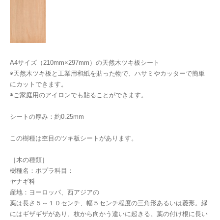
A4サイズ（210mm×297mm）の天然木ツキ板シート
◉天然木ツキ板と工業用和紙を貼った物で、ハサミやカッターで簡単
にカットできます。
◉ご家庭用のアイロンでも貼ることができます。
シートの厚み：約0.25mm
この樹種は杢目のツキ板シートがあります。
［木の種類］
樹種名：ポプラ科目：
ヤナギ科
産地：ヨーロッパ、西アジアの
葉は長さ５～１０センチ、幅５センチ程度の三角形あるいは菱形。縁
にはギザギザがあり、枝から向かう違いに起きる。葉の付け根に長い