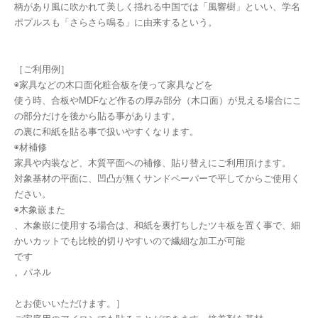
柄があり風に吹かれて美しく揺れる中国では「風響樹」といい、学名
ポプルスも「さらさら鳴る」に由来するという。
［ご利用例］
◉家具などの木口面化粧合板を使って家具などを
使う時、合板やMDFなど作るの厚み部分（木口面）が見える場合にこ
の部分だけを後から貼る事があります。
の裏に和紙を貼る事で扱いやすくなります。
◉材補修
家具や内装など、木質平面への補修、貼り替えにご利用頂けます。
対象基材の平面に、凹凸が無くサンドペーパーで平してからご使用く
ださい。
◉木象嵌また
、木象嵌に使用する場合は、和紙を裏打ちしたツキ板を置く事で、細
かいカットでも比較的切りやすいので繊細な加工が可能
です
。パネル
とお使いいただけます。］