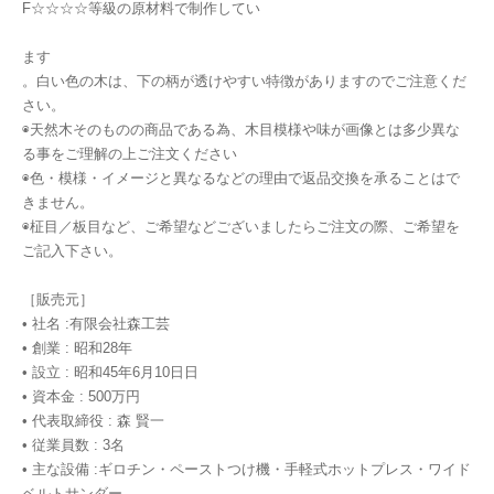
F☆☆☆☆等級の原材料で制作してい
ます
。白い色の木は、下の柄が透けやすい特徴がありますのでご注意くだ
さい。
◉天然木そのものの商品である為、木目模様や味が画像とは多少異な
る事をご理解の上ご注文ください
◉色・模様・イメージと異なるなどの理由で返品交換を承ることはで
きません。
◉柾目／板目など、ご希望などございましたらご注文の際、ご希望を
ご記入下さい。
［販売元］
• 社名 :有限会社森工芸
• 創業 : 昭和28年
• 設立 : 昭和45年6月10日日
• 資本金 : 500万円
• 代表取締役 : 森 賢一
• 従業員数 : 3名
• 主な設備 :ギロチン・ペーストつけ機・手軽式ホットプレス・ワイド
ベルトサンダー