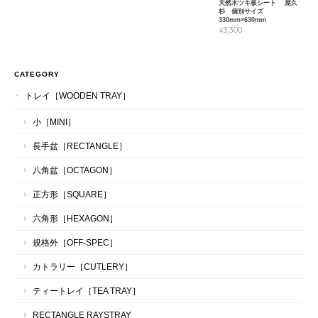
天然木ツキ板シート 屋久
杉 個別サイズ
330mm×630mm
¥3,300
CATEGORY
トレイ［WOODEN TRAY］
小［MINI］
長手盆［RECTANGLE］
八角盆［OCTAGON］
正方形［SQUARE］
六角形［HEXAGON］
規格外［OFF-SPEC］
カトラリー［CUTLERY］
ティートレイ［TEA TRAY］
RECTANGLE RAYSTRAY