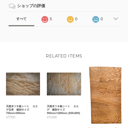
ショップの評価
5
0
0
すべて
RELATED ITEMS
天然木ツキ板シート カエ
天然木ツキ板シート カエ
デ玉杢 個別サイズ
デ 個別サイズ
750mm×800mm
900mm×1800mm (830x800)
¥7,700
¥11,000