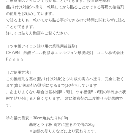
ご家庭用のアイロンでも貼ることができます。接着剤を基材
(貼り付け対象)へ塗り、乾燥してから貼ることができる専用の接着剤
の使用をお勧めしています。
で貼るよりも、乾いてから貼る事ができるので時間に関わらずに貼る
ことができます。
詳しくは貼り方動画をご覧ください。
［ツキ板アイロン貼り用の業務用後続剤］
CH7WN 酢酸ビニル樹脂系エマルジョン形後続剤 コニシ株式会社
F☆☆☆☆
［ご使用方法］
この後続剤を基材(貼り付け対象)とツキ板の両方へ塗り、完全に乾く
まで(白い後続剤が透明になるまで)お待ちしています
。あまりよくない場合は基材側8～9割、ツキ板側5～6割の半乾きの状
態で貼り付けると良くなります。 次に塗布剤の二度塗りも効果的で
す。
塗布量の目安：30cm角あたり約10g
基材とツキ板 両方に塗るので倍の20g
※加熱の塗り方などにより変わります。