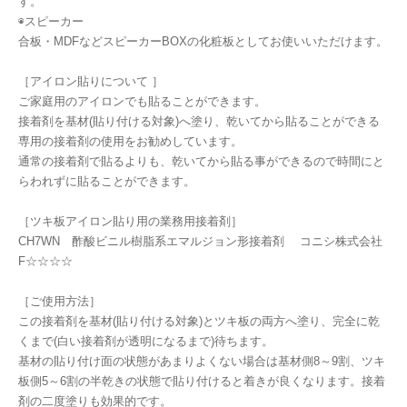
す。
◉スピーカー
合板・MDFなどスピーカーBOXの化粧板としてお使いいただけます。
［アイロン貼りについて ］
ご家庭用のアイロンでも貼ることができます。
接着剤を基材(貼り付ける対象)へ塗り、乾いてから貼ることができる
専用の接着剤の使用をお勧めしています。
通常の接着剤で貼るよりも、乾いてから貼る事ができるので時間にと
らわれずに貼ることができます。
［ツキ板アイロン貼り用の業務用接着剤］
CH7WN 酢酸ビニル樹脂系エマルジョン形接着剤 コニシ株式会社
F☆☆☆☆
［ご使用方法］
この接着剤を基材(貼り付ける対象)とツキ板の両方へ塗り、完全に乾
くまで(白い接着剤が透明になるまで)待ちます。
基材の貼り付け面の状態があまりよくない場合は基材側8～9割、ツキ
板側5～6割の半乾きの状態で貼り付けると着きが良くなります。接着
剤の二度塗りも効果的です。