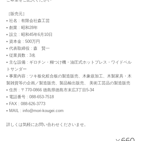
［販売元］
• 社名 : 有限会社森工芸
• 創業 : 昭和28年
• 設立 : 昭和45年6月10日
• 資本金 : 500万円
• 代表取締役 : 森 賢一
• 従業員数 : 3名
• 主な設備 : ギロチン・糊つけ機・油圧式ホットプレス・ワイドベル
トサンダー
• 事業内容 : ツキ板化粧合板の製造販売、木象嵌加工、木製家具・木
製雑貨等の企画／製造販売、製品輸出販売、 美術工芸品の製造販売
• 住所 : 〒770-0866 徳島県徳島市末広3丁目5-34
• 電話番号 : 088-653-7518
• FAX : 088-626-3773
• MAIL :
info@mori-kougei.com
詳しくは気軽にお問い合わせくださいませ。
660