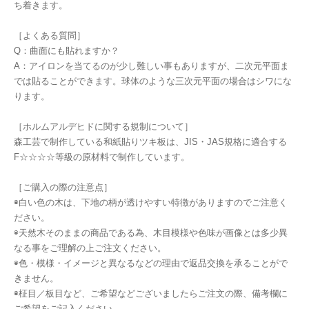
ち着きます。
［よくある質問］
Q：曲面にも貼れますか？
A：アイロンを当てるのが少し難しい事もありますが、二次元平面ま
では貼ることができます。球体のような三次元平面の場合はシワにな
ります。
［ホルムアルデヒドに関する規制について］
森工芸で制作している和紙貼りツキ板は、JIS・JAS規格に適合する
F☆☆☆☆等級の原材料で制作しています。
［ご購入の際の注意点］
◉白い色の木は、下地の柄が透けやすい特徴がありますのでご注意く
ださい。
◉天然木そのままの商品である為、木目模様や色味が画像とは多少異
なる事をご理解の上ご注文ください。
◉色・模様・イメージと異なるなどの理由で返品交換を承ることがで
きません。
◉柾目／板目など、ご希望などございましたらご注文の際、備考欄に
ご希望をご記入ください