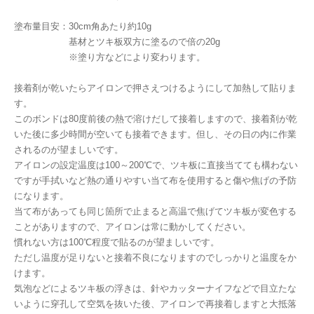
塗布量目安：30cm角あたり約10g
基材とツキ板双方に塗るので倍の20g
※塗り方などにより変わります。
接着剤が乾いたらアイロンで押さえつけるようにして加熱して貼りま
す。
このボンドは80度前後の熱で溶けだして接着しますので、接着剤が乾
いた後に多少時間が空いても接着できます。但し、その日の内に作業
されるのが望ましいです。
アイロンの設定温度は100～200℃で、ツキ板に直接当てても構わない
ですが手拭いなど熱の通りやすい当て布を使用すると傷や焦げの予防
になります。
当て布があっても同じ箇所で止まると高温で焦げてツキ板が変色する
ことがありますので、アイロンは常に動かしてください。
慣れない方は100℃程度で貼るのが望ましいです。
ただし温度が足りないと接着不良になりますのでしっかりと温度をか
けます。
気泡などによるツキ板の浮きは、針やカッターナイフなどで目立たな
いように穿孔して空気を抜いた後、アイロンで再接着しますと大抵落