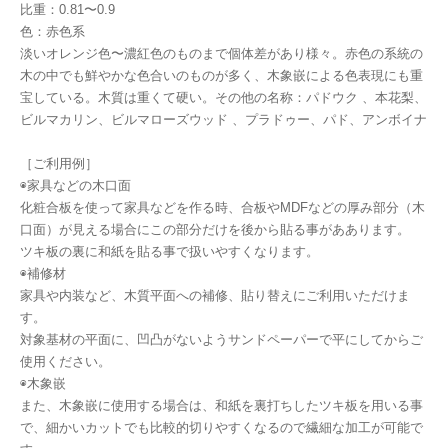
比重：0.81〜0.9
色：赤色系
淡いオレンジ色〜濃紅色のものまで個体差があり様々。赤色の系統の
木の中でも鮮やかな色合いのものが多く、木象嵌による色表現にも重
宝している。木質は重くて硬い。その他の名称：パドウク 、本花梨、
ビルマカリン、ビルマローズウッド 、プラドゥー、パド、アンボイナ
［ご利用例］
◉家具などの木口面
化粧合板を使って家具などを作る時、合板やMDFなどの厚み部分（木
口面）が見える場合にこの部分だけを後から貼る事がああります。
ツキ板の裏に和紙を貼る事で扱いやすくなります。
◉補修材
家具や内装など、木質平面への補修、貼り替えにご利用いただけま
す。
対象基材の平面に、凹凸がないようサンドペーパーで平にしてからご
使用ください。
◉木象嵌
また、木象嵌に使用する場合は、和紙を裏打ちしたツキ板を用いる事
で、細かいカットでも比較的切りやすくなるので繊細な加工が可能で