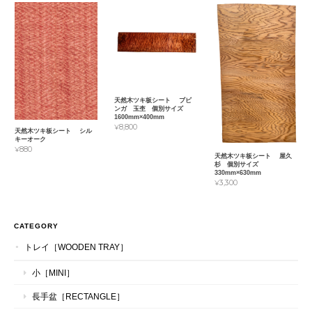
天然木ツキ板シート ブビ
ンガ 玉杢 個別サイズ
1600mm×400mm
¥8,800
天然木ツキ板シート シル
キーオーク
¥880
天然木ツキ板シート 屋久
杉 個別サイズ
330mm×630mm
¥3,300
CATEGORY
トレイ［WOODEN TRAY］
小［MINI］
長手盆［RECTANGLE］